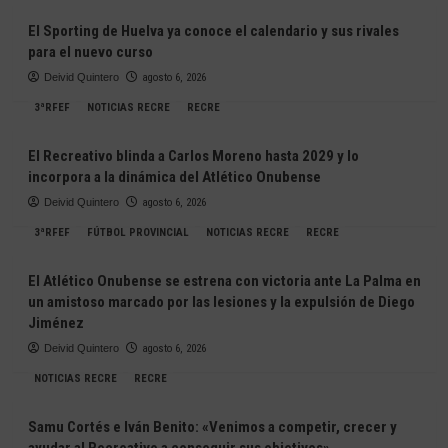
El Sporting de Huelva ya conoce el calendario y sus rivales
para el nuevo curso
Deivid Quintero
agosto 6, 2026
3ªRFEF
NOTICIAS RECRE
RECRE
El Recreativo blinda a Carlos Moreno hasta 2029 y lo
incorpora a la dinámica del Atlético Onubense
Deivid Quintero
agosto 6, 2026
3ªRFEF
FÚTBOL PROVINCIAL
NOTICIAS RECRE
RECRE
El Atlético Onubense se estrena con victoria ante La Palma en
un amistoso marcado por las lesiones y la expulsión de Diego
Jiménez
Deivid Quintero
agosto 6, 2026
NOTICIAS RECRE
RECRE
Samu Cortés e Iván Benito: «Venimos a competir, crecer y
ayudar al Recreativo a conseguir sus objetivos»