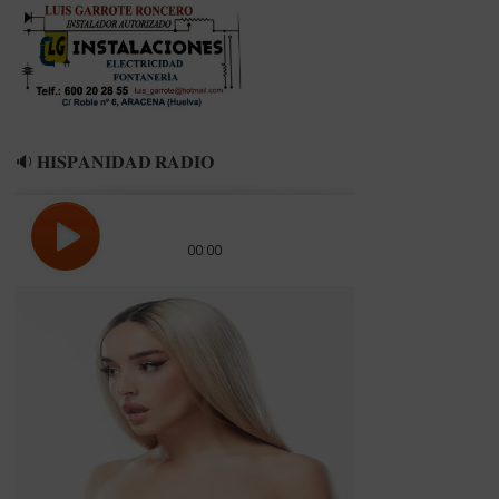
🔉 𝐇𝐈𝐒𝐏𝐀𝐍𝐈𝐃𝐀𝐃 𝐑𝐀𝐃𝐈𝐎