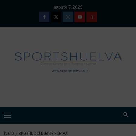
Saltar
agosto 7, 2026
al
contenido
Facebook
Twitter
Instagram
Youtube
TÉRMINOS
Y
CONDICIONES
DE
USO
SPORTSHUELVA.
Menú
primario
INICIO
SPORTING CLÑUB DE HUELVA