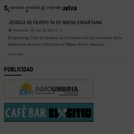
Sporting Clñub de Huelva
NOTICIAS SPORTING
SPORTING
JESSICA DE FILIPPO YA ES NUEVA ESPARTANA
Redacción
julio 28, 2023
0
El Sporting Club de Huelva se ha hecho con los servicios de la
delantera Jessica Christina de Filippo (Foto: Jessica...
Leer
Leer más
más
sobre
PUBLICIDAD
JESSICA
DE
FILIPPO
YA
ES
NUEVA
ESPARTANA