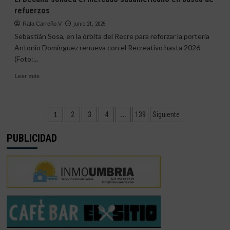
RFEF:
hace
refuerzos
horarios,
oficial
televisión
el
Rafa Carreño.V
junio 21, 2025
y
fichaje
Sebastián Sosa, en la órbita del Recre para reforzar la portería
desplazamientos
de
Antonio Domínguez renueva con el Recreativo hasta 2026
Zelu
(Foto:...
por
el
Leer
Leer más
Xerez
más
CD
sobre
El
Paginación
Decano
1
…
2
3
4
139
Siguiente
sondea
de
el
PUBLICIDAD
mercado
entradas
sudamericano
en
busca
de
refuerzos