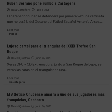
El
Rubén Serrano pone rumbo a Cartagena
de
Recreativo
la
vuelve
Rafa Carreño.V
julio 4, 2025
costa
a
El defensor onubense defenderá por primera vez una camiseta
onubense
mirar
que no será la del Decano del Fútbol Español Antonio Arcos,...
a
Primera
Leer
Leer más
RFEF
más
3ªRFEF
para
sobre
reforzar
Rubén
Lujoso cartel para el triangular del XXIX Trofeo San
su
Serrano
Roque
plantilla
pone
rumbo
Deivid Quintero
junio 26, 2025
a
Xerez DFC y CD Extremadura, junto al San Roque de Lepe, se
Cartagena
verán las caras en el triangular de una...
Leer
Leer más
más
Sin categoría
sobre
Lujoso
El Atlético Onubense amarra a uno de sus jugadores más
cartel
franquicias, Cachorro
para
el
Deivid Quintero
junio 26, 2025
triangular