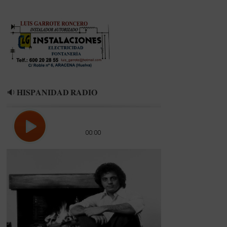
🔉 𝐇𝐈𝐒𝐏𝐀𝐍𝐈𝐃𝐀𝐃 𝐑𝐀𝐃𝐈𝐎