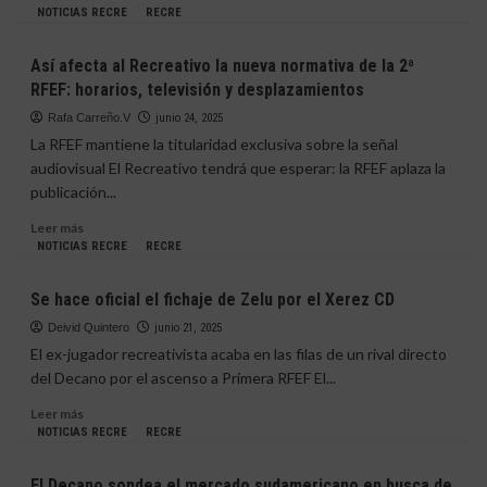
más
NOTICIAS RECRE
RECRE
sobre
Dani
Así afecta al Recreativo la nueva normativa de la 2ª
Romera,
RFEF: horarios, televisión y desplazamientos
con
pie
Rafa Carreño.V
junio 24, 2025
y
La RFEF mantiene la titularidad exclusiva sobre la señal
medio
audiovisual El Recreativo tendrá que esperar: la RFEF aplaza la
en
publicación...
el
Decano
Leer
Leer más
más
NOTICIAS RECRE
RECRE
sobre
Así
Se hace oficial el fichaje de Zelu por el Xerez CD
afecta
al
Deivid Quintero
junio 21, 2025
Recreativo
El ex-jugador recreativista acaba en las filas de un rival directo
la
del Decano por el ascenso a Primera RFEF El...
nueva
normativa
Leer
Leer más
de
más
NOTICIAS RECRE
RECRE
la
sobre
2ª
Se
El Decano sondea el mercado sudamericano en busca de