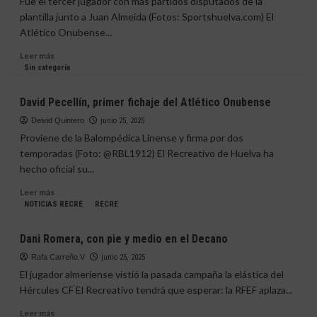
Fue el tercer jugador con más partidos disputados de la
del
plantilla junto a Juan Almeida (Fotos: Sportshuelva.com) El
XXIX
Atlético Onubense...
Trofeo
San
Leer
Leer más
Roque
más
Sin categoría
sobre
El
David Pecellín, primer fichaje del Atlético Onubense
Atlético
Onubense
Deivid Quintero
junio 25, 2025
amarra
Proviene de la Balompédica Linense y firma por dos
a
temporadas (Foto: @RBL1912) El Recreativo de Huelva ha
uno
hecho oficial su...
de
sus
Leer
Leer más
jugadores
más
NOTICIAS RECRE
RECRE
más
sobre
franquicias,
David
Dani Romera, con pie y medio en el Decano
Cachorro
Pecellín,
primer
Rafa Carreño.V
junio 25, 2025
fichaje
El jugador almeriense vistió la pasada campaña la elástica del
del
Hércules CF El Recreativo tendrá que esperar: la RFEF aplaza...
Atlético
Onubense
Leer
Leer más