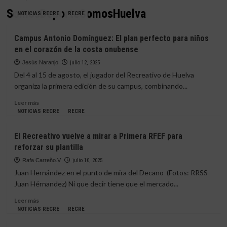
SomosDeporteSomosHuelva
NOTICIAS RECRE
RECRE
Campus Antonio Domínguez: El plan perfecto para niños
en el corazón de la costa onubense
Jesús Naranjo
julio 12, 2025
Del 4 al 15 de agosto, el jugador del Recreativo de Huelva
organiza la primera edición de su campus, combinando...
Leer
Leer más
más
NOTICIAS RECRE
RECRE
sobre
Campus
El Recreativo vuelve a mirar a Primera RFEF para
Antonio
reforzar su plantilla
Domínguez:
El
Rafa Carreño.V
julio 10, 2025
plan
Juan Hernández en el punto de mira del Decano (Fotos: RRSS
perfecto
Juan Hérnandez) Ni que decir tiene que el mercado...
para
niños
Leer
Leer más
en
más
NOTICIAS RECRE
RECRE
el
sobre
corazón