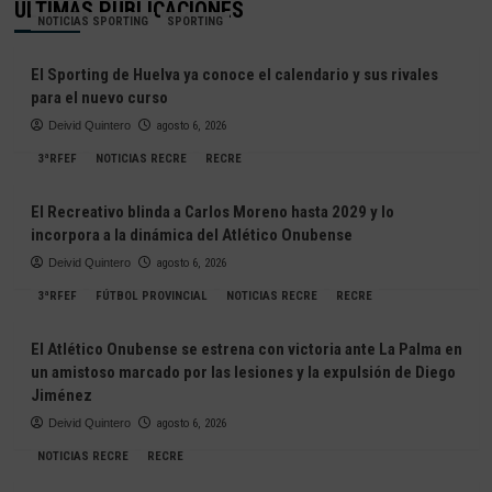
ÚLTIMAS PUBLICACIONES
NOTICIAS SPORTING
SPORTING
El Sporting de Huelva ya conoce el calendario y sus rivales
para el nuevo curso
Deivid Quintero
agosto 6, 2026
3ªRFEF
NOTICIAS RECRE
RECRE
El Recreativo blinda a Carlos Moreno hasta 2029 y lo
incorpora a la dinámica del Atlético Onubense
Deivid Quintero
agosto 6, 2026
3ªRFEF
FÚTBOL PROVINCIAL
NOTICIAS RECRE
RECRE
El Atlético Onubense se estrena con victoria ante La Palma en
un amistoso marcado por las lesiones y la expulsión de Diego
Jiménez
Deivid Quintero
agosto 6, 2026
NOTICIAS RECRE
RECRE