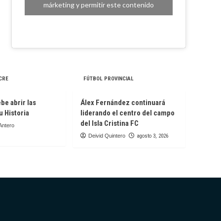
márketing y permitir este contenido
CRE
FÚTBOL PROVINCIAL
be abrir las
Álex Fernández continuará
u Historia
liderando el centro del campo
del Isla Cristina FC
Antero
Deivid Quintero
agosto 3, 2026