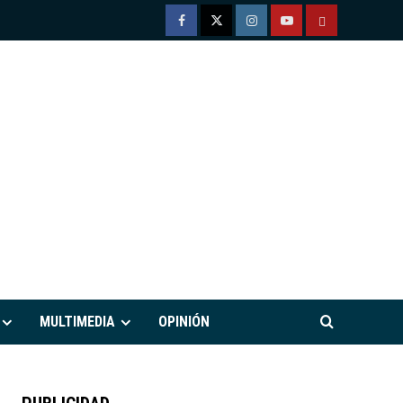
Facebook
Twitter
Instagram
Youtube
TÉRMINOS
Y
CONDICIONE
DE
USO
M
MULTIMEDIA
OPINIÓN