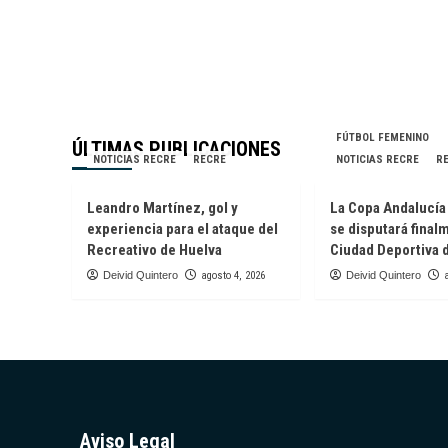
FÚTBOL FEMENINO
ÚLTIMAS PUBLICACIONES
NOTICIAS RECRE
RECRE
NOTICIAS RECRE
R
Leandro Martínez, gol y
La Copa Andalucí
experiencia para el ataque del
se disputará final
Recreativo de Huelva
Ciudad Deportiva 
Deivid Quintero
agosto 4, 2026
Deivid Quintero
Aviso Legal