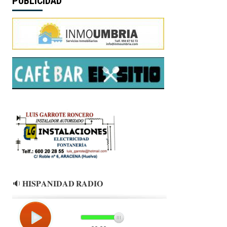
PUBLICIDAD
🔉 𝐇𝐈𝐒𝐏𝐀𝐍𝐈𝐃𝐀𝐃 𝐑𝐀𝐃𝐈𝐎