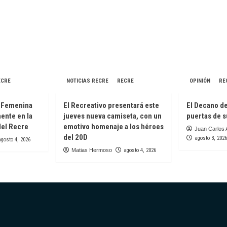
ECRE
NOTICIAS RECRE
RECRE
OPINIÓN
RE
a Femenina
El Recreativo presentará este
El Decano de
mente en la
jueves nueva camiseta, con un
puertas de s
del Recre
emotivo homenaje a los héroes
Juan Carlos 
del 20D
agosto 3, 2026
agosto 4, 2026
Matias Hermoso
agosto 4, 2026