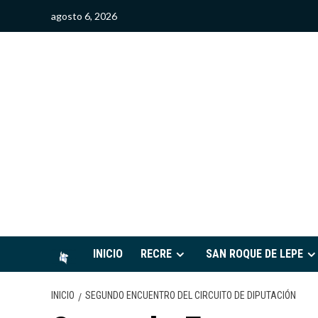
Saltar
agosto 6, 2026
al
contenido
S
INICIO
RECRE
SAN ROQUE DE LEPE
INICIO
SEGUNDO ENCUENTRO DEL CIRCUITO DE DIPUTACIÓN