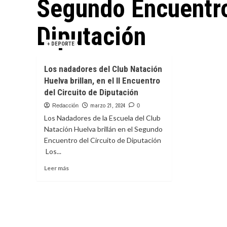
Segundo Encuentro
Diputación
+ DEPORTE
Los nadadores del Club Natación
Huelva brillan, en el II Encuentro
del Circuito de Diputación
Redacción
marzo 21, 2024
0
Los Nadadores de la Escuela del Club
Natación Huelva brillán en el Segundo
Encuentro del Circuito de Diputación
Los...
Leer
Leer más
más
sobre
Los
nadadores
del
Club