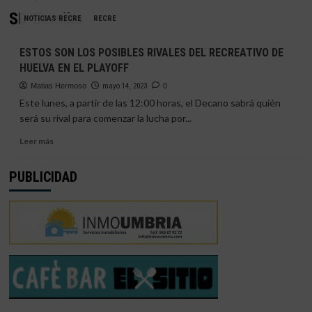
SD Gernika
NOTICIAS RECRE
RECRE
ESTOS SON LOS POSIBLES RIVALES DEL RECREATIVO DE
HUELVA EN EL PLAYOFF
Matias Hermoso
mayo 14, 2023
0
Este lunes, a partir de las 12:00 horas, el Decano sabrá quién
será su rival para comenzar la lucha por...
Leer
Leer más
más
sobre
PUBLICIDAD
ESTOS
SON
LOS
POSIBLES
RIVALES
DEL
RECREATIVO
DE
HUELVA
EN
EL