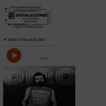
PLAYOFF
🔉 𝐇𝐈𝐒𝐏𝐀𝐍𝐈𝐃𝐀𝐃 𝐑𝐀𝐃𝐈𝐎