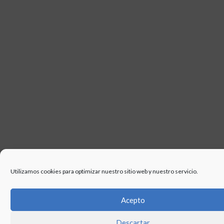
USO
Utilizamos cookies para optimizar nuestro sitio web y nuestro servicio.
Acepto
Descartar