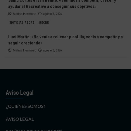
Samu Cortés e Iván Benito: «Venimos a competir, crecer y
ayudar al Recreativo a conseguir sus objetivos»
Matias Hermoso
agosto 6, 2026
NOTICIAS RECRE
RECRE
Luci Martín: «No venís a rellenar plantilla; venís a competir y a
seguir creciendo»
Matias Hermoso
agosto 6, 2026
Aviso Legal
¿QUIÉNES SOMOS?
AVISO LEGAL