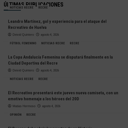
ÚLTIMAS PUBLICACIONES
NOTICIAS RECRE
RECRE
Leandro Martínez, gol y experiencia para el ataque del
Recreativo de Huelva
Deivid Quintero
agosto 4, 2026
FÚTBOL FEMENINO
NOTICIAS RECRE
RECRE
La Copa Andalucía Femenina se disputará finalmente en la
Ciudad Deportiva del Recre
Deivid Quintero
agosto 4, 2026
NOTICIAS RECRE
RECRE
El Recreativo presentará este jueves nueva camiseta, con un
emotivo homenaje a los héroes del 20D
Matias Hermoso
agosto 4, 2026
OPINIÓN
RECRE