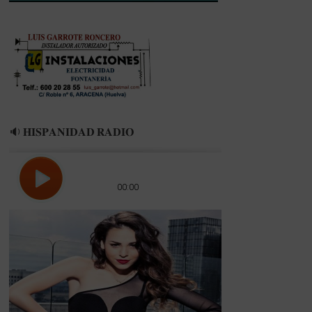
refuerzos
🔉 𝐇𝐈𝐒𝐏𝐀𝐍𝐈𝐃𝐀𝐃 𝐑𝐀𝐃𝐈𝐎