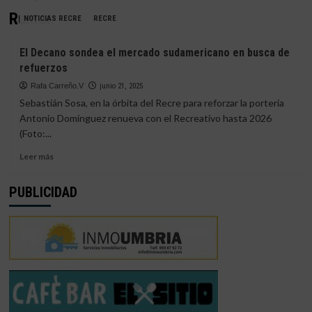
Rumor
NOTICIAS RECRE
RECRE
El Decano sondea el mercado sudamericano en busca de
refuerzos
Rafa Carreño.V
junio 21, 2025
Sebastián Sosa, en la órbita del Recre para reforzar la portería
Antonio Domínguez renueva con el Recreativo hasta 2026
(Foto:...
Leer
Leer más
más
sobre
PUBLICIDAD
El
Decano
sondea
el
mercado
sudamericano
en
busca
de