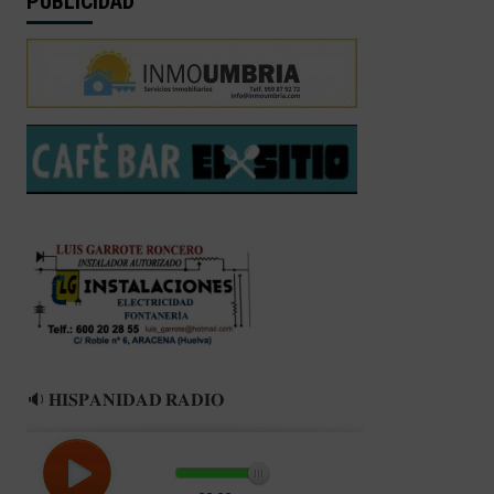
PUBLICIDAD
🔉 𝐇𝐈𝐒𝐏𝐀𝐍𝐈𝐃𝐀𝐃 𝐑𝐀𝐃𝐈𝐎