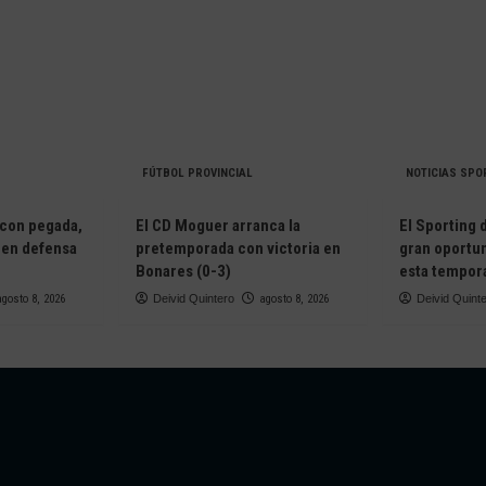
FÚTBOL PROVINCIAL
NOTICIAS SPO
 con pegada,
El CD Moguer arranca la
El Sporting 
 en defensa
pretemporada con victoria en
gran oportu
Bonares (0-3)
esta tempor
agosto 8, 2026
Deivid Quintero
agosto 8, 2026
Deivid Quint