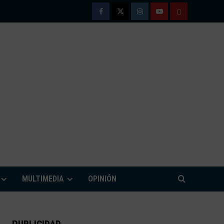
Facebook
Twitter
Instagram
Youtube
TÉRMINOS
Y
CONDICIONE
DE
USO
M
MULTIMEDIA
OPINIÓN