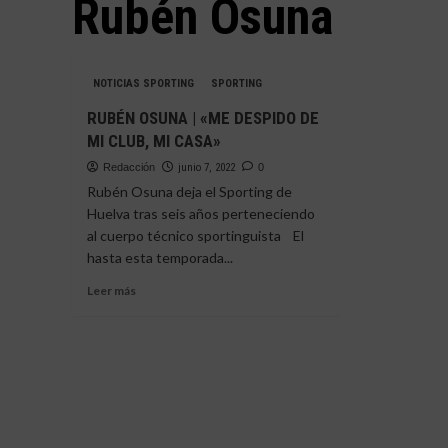
Rubén Osuna
NOTICIAS SPORTING
SPORTING
RUBÉN OSUNA | «ME DESPIDO DE
MI CLUB, MI CASA»
Redacción
junio 7, 2022
0
Rubén Osuna deja el Sporting de
Huelva tras seis años perteneciendo
al cuerpo técnico sportinguista El
hasta esta temporada...
Leer
Leer más
más
sobre
RUBÉN
OSUNA
|
«ME
DESPIDO
DE