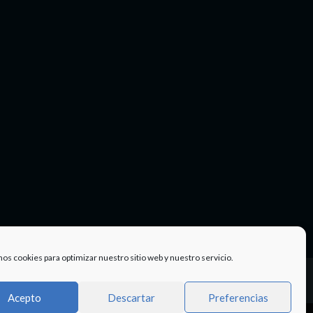
mos cookies para optimizar nuestro sitio web y nuestro servicio.
Facebook
Twitter
Instagram
Youtube
TÉRMINOS
Acepto
Descartar
Preferencias
Y