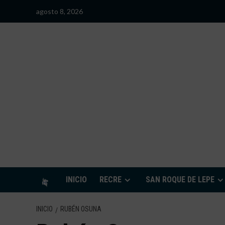
Saltar
agosto 8, 2026
al
contenido
S
INICIO
RECRE
SAN ROQUE DE LEPE
INICIO
RUBÉN OSUNA