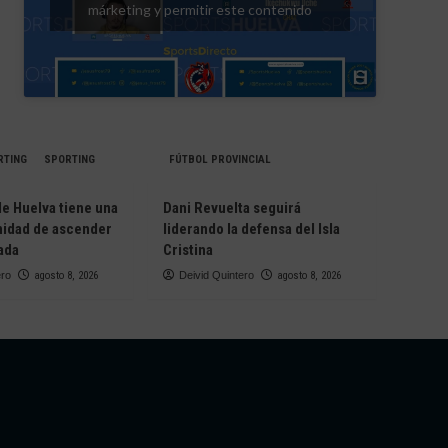
márketing y permitir este contenido
RTING
SPORTING
FÚTBOL PROVINCIAL
de Huelva tiene una
Dani Revuelta seguirá
nidad de ascender
liderando la defensa del Isla
ada
Cristina
ero
agosto 8, 2026
Deivid Quintero
agosto 8, 2026