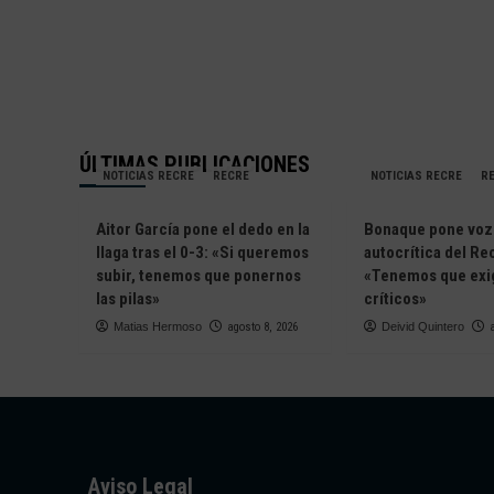
ÚLTIMAS PUBLICACIONES
NOTICIAS RECRE
RECRE
NOTICIAS RECRE
R
Aitor García pone el dedo en la
Bonaque pone voz 
llaga tras el 0-3: «Si queremos
autocrítica del Re
subir, tenemos que ponernos
«Tenemos que exig
las pilas»
críticos»
Matias Hermoso
agosto 8, 2026
Deivid Quintero
Aviso Legal