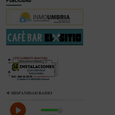
PUBLICIDAD
🔉 𝐇𝐈𝐒𝐏𝐀𝐍𝐈𝐃𝐀𝐃 𝐑𝐀𝐃𝐈𝐎