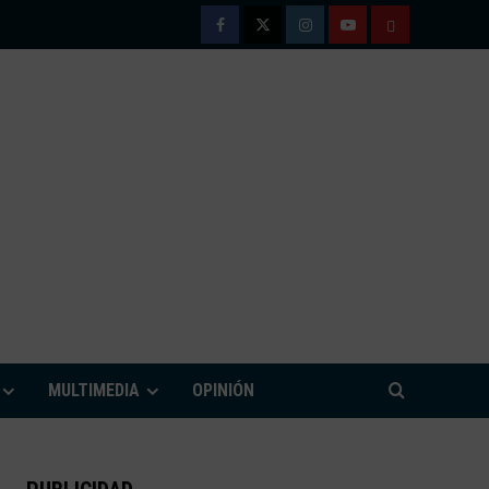
Facebook
Twitter
Instagram
Youtube
TÉRMINOS
Y
CONDICIONE
DE
USO
M
MULTIMEDIA
OPINIÓN