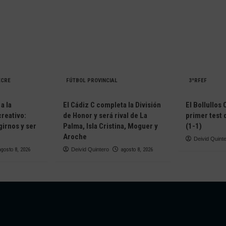
ECRE
FÚTBOL PROVINCIAL
3ªRFEF
a la
El Cádiz C completa la División
El Bollullos
creativo:
de Honor y será rival de La
primer test
irnos y ser
Palma, Isla Cristina, Moguer y
(1-1)
Aroche
Deivid Quint
agosto 8, 2026
Deivid Quintero
agosto 8, 2026