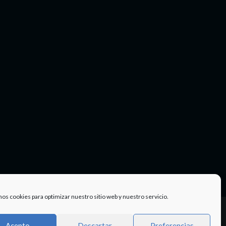
mos cookies para optimizar nuestro sitio web y nuestro servicio.
Facebook
Twitter
Instagram
Youtube
TÉRMINOS
Acepto
Descartar
Preferencias