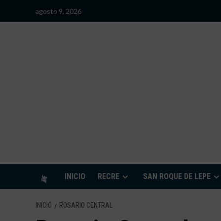
Saltar
agosto 9, 2026
al
contenido
S
INICIO
RECRE
SAN ROQUE DE LEPE
INICIO
ROSARIO CENTRAL