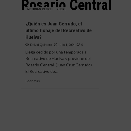
Rosario Central
NOTICIAS RECRE
RECRE
¿Quién es Juan Cerrudo, el
último fichaje del Recreativo de
Huelva?
Deivid Quintero
julio 4, 2024
0
Llega cedido por una temporada al
Recreativo de Huelva y proviene del
Rosario Central (Juan Cruz Cerrudo)
El Recreativo de...
Leer
Leer más
más
sobre
¿Quién
es
Juan
Cerrudo,
el
último
fichaje