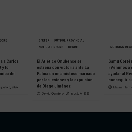
RECRE
3ªRFEF
FÚTBOL PROVINCIAL
NOTICIAS RECRE
RECRE
NOTICIAS REC
da a Carlos
El Atlético Onubense se
Samu Cortés 
 y lo
estrena con victoria ante La
«Venimos a 
ámica del
Palma en un amistoso marcado
ayudar al Re
e
por las lesiones y la expulsión
conseguir su
de Diego Jiménez
agosto 6, 2026
Matias Herm
Deivid Quintero
agosto 6, 2026