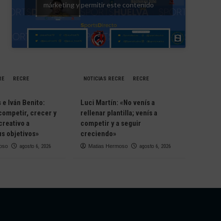
márketing y permitir este contenido
RE
RECRE
NOTICIAS RECRE
RECRE
e Iván Benito:
Luci Martín: «No venís a
competir, crecer y
rellenar plantilla; venís a
creativo a
competir y a seguir
s objetivos»
creciendo»
oso
agosto 6, 2026
Matias Hermoso
agosto 6, 2026