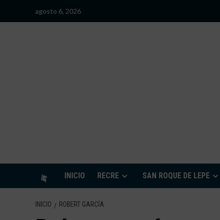
Saltar
agosto 6, 2026
al
contenido
S
INICIO
RECRE
SAN ROQUE DE LEPE
INICIO
ROBERT GARCÍA