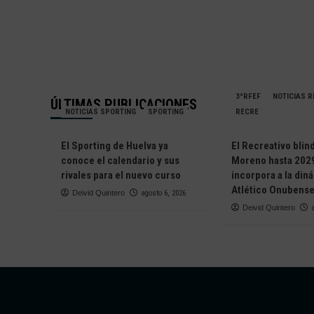
3ªRFEF
NOTICIAS 
ÚLTIMAS PUBLICACIONES
NOTICIAS SPORTING
SPORTING
RECRE
El Sporting de Huelva ya
El Recreativo blin
conoce el calendario y sus
Moreno hasta 2029
rivales para el nuevo curso
incorpora a la din
Atlético Onubens
Deivid Quintero
agosto 6, 2026
Deivid Quintero