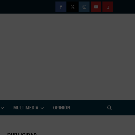
Facebook
Twitter
Instagram
Youtube
TÉRMINOS
Y
CONDICIONE
DE
USO
M
MULTIMEDIA
OPINIÓN