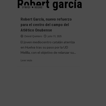
Robert garcía
3ªRFEF
RECRE
Robert García, nuevo refuerzo
para el centro del campo del
Atlético Onubense
Deivid Quintero
julio 19, 2025
El joven mediocentro catalán aterriza
en Huelva tras su paso por la UD
Melilla, con el objetivo de relanzar su...
Leer
Leer más
más
sobre
Robert
García,
nuevo
refuerzo
para
el
centro
del