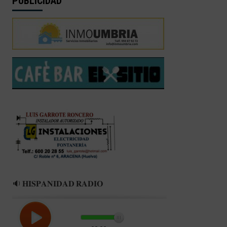
PUBLICIDAD
🔉 𝐇𝐈𝐒𝐏𝐀𝐍𝐈𝐃𝐀𝐃 𝐑𝐀𝐃𝐈𝐎