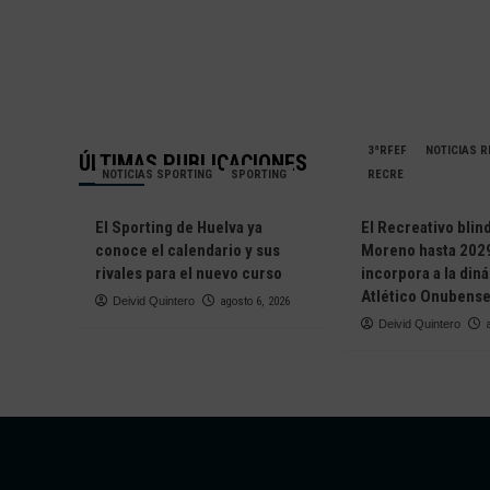
3ªRFEF
NOTICIAS 
ÚLTIMAS PUBLICACIONES
NOTICIAS SPORTING
SPORTING
RECRE
El Sporting de Huelva ya
El Recreativo blin
conoce el calendario y sus
Moreno hasta 2029
rivales para el nuevo curso
incorpora a la din
Atlético Onubens
Deivid Quintero
agosto 6, 2026
Deivid Quintero