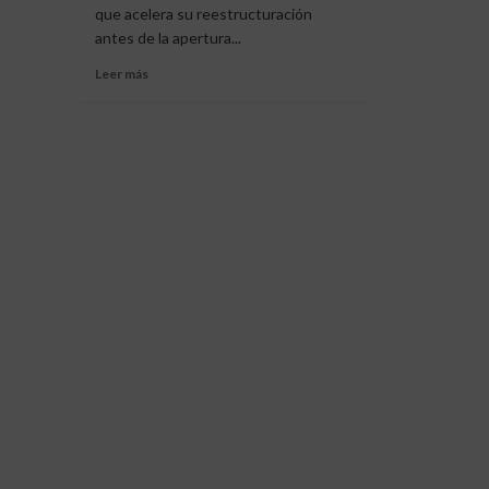
que acelera su reestructuración
pens
la
dos
antes de la apertura...
línea
vece
defensiva
Leer
Leer más
compite
más
al
sobre
máximo»
Roan
Riera,
blindaje
para
la
zaga