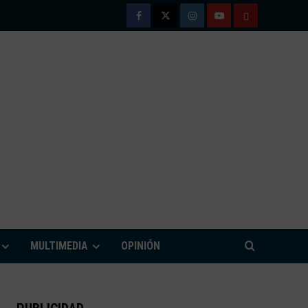
Facebook
Twitter
Instagram
Youtube
TÉRMINOS
Y
CONDICIONE
DE
USO
M
MULTIMEDIA
OPINIÓN