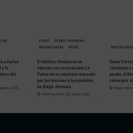
RECRE
3ªRFEF
FÚTBOL PROVINCIAL
NOTICIAS RECRE
RECRE
NOTICIAS REC
da a Carlos
El Atlético Onubense se
Samu Cortés 
 y lo
estrena con victoria ante La
«Venimos a 
ámica del
Palma en un amistoso marcado
ayudar al Re
e
por las lesiones y la expulsión
conseguir su
de Diego Jiménez
agosto 6, 2026
Matias Herm
Deivid Quintero
agosto 6, 2026