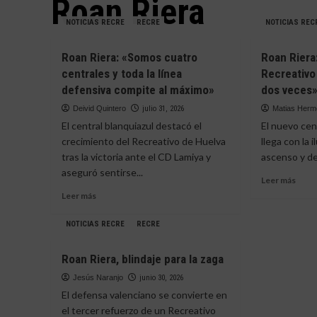
Roan Riera
NOTICIAS RECRE
RECRE
NOTICIAS REC
Roan Riera: «Somos cuatro
Roan Riera
centrales y toda la línea
Recreativo
defensiva compite al máximo»
dos veces
Deivid Quintero
julio 31, 2026
Matias Her
El central blanquiazul destacó el
El nuevo cen
crecimiento del Recreativo de Huelva
llega con la i
tras la victoria ante el CD Lamiya y
ascenso y des
aseguró sentirse...
Leer
Leer más
más
Leer
Leer más
sobr
más
Roan
sobre
NOTICIAS RECRE
RECRE
Riera
Roan
«Cua
Riera:
Roan Riera, blindaje para la zaga
el
«Somos
Recre
cuatro
Jesús Naranjo
junio 30, 2026
llamó
centrales
El defensa valenciano se convierte en
no
y
el tercer refuerzo de un Recreativo
lo
toda