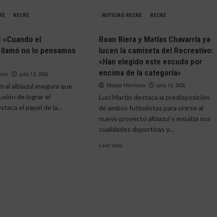
RE
RECRE
NOTICIAS RECRE
RECRE
: «Cuando el
Roan Riera y Matías Chavarría ya
 llamó no lo pensamos
lucen la camiseta del Recreativo:
»
«Han elegido este escudo por
encima de la categoría»
moso
julio 13, 2026
tral albiazul asegura que
Matias Hermoso
julio 13, 2026
lusión de lograr el
Luci Martín destaca la predisposición
taca el papel de la...
de ambos futbolistas para unirse al
nuevo proyecto albiazul y ensalza sus
cualidades deportivas y...
e
Leer
Leer más
más
:
sobre
ndo
Roan
Riera
ativo
y
Matías
Chavarría