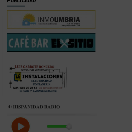
PUBLICIDAD
🔉 𝐇𝐈𝐒𝐏𝐀𝐍𝐈𝐃𝐀𝐃 𝐑𝐀𝐃𝐈𝐎