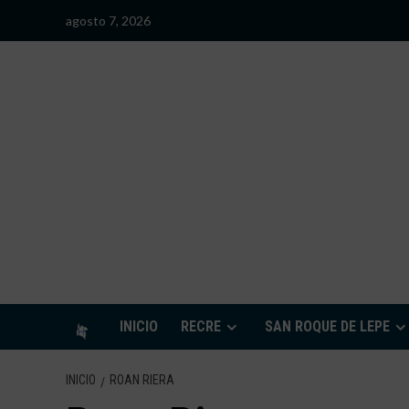
Saltar
agosto 7, 2026
al
contenido
S
INICIO
RECRE
SAN ROQUE DE LEPE
INICIO
ROAN RIERA