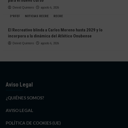
para el nuevo curso
Deivid Quintero
agosto 6, 2026
3ªRFEF
NOTICIAS RECRE
RECRE
El Recreativo blinda a Carlos Moreno hasta 2029 y lo
incorpora a la dinámica del Atlético Onubense
Deivid Quintero
agosto 6, 2026
Aviso Legal
¿QUIÉNES SOMOS?
AVISO LEGAL
POLÍTICA DE COOKIES (UE)