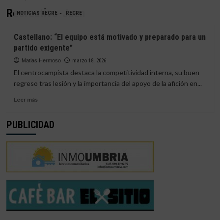
Recreativo-Jaen
NOTICIAS RECRE
RECRE
Castellano: “El equipo está motivado y preparado para un
partido exigente”
Matias Hermoso
marzo 18, 2026
El centrocampista destaca la competitividad interna, su buen
regreso tras lesión y la importancia del apoyo de la afición en...
Leer
Leer más
más
sobre
PUBLICIDAD
Castellano:
“El
equipo
está
motivado
y
preparado
para
un
partido
exigente”