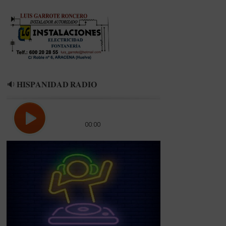
🔉 𝐇𝐈𝐒𝐏𝐀𝐍𝐈𝐃𝐀𝐃 𝐑𝐀𝐃𝐈𝐎