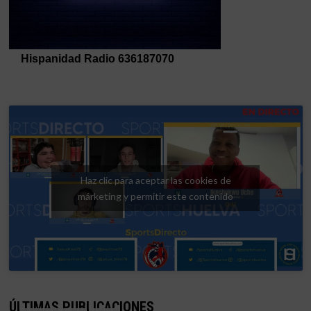
Haz clic para aceptar las cookies de
márketing y permitir este contenido
ÚLTIMAS PUBLICACIONES