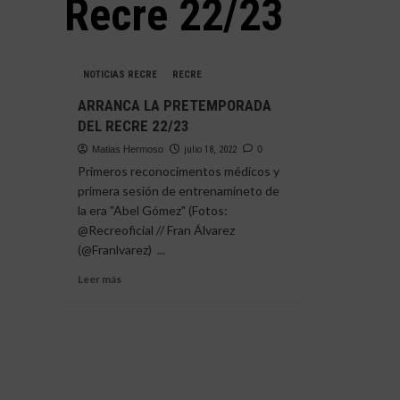
Recre 22/23
NOTICIAS RECRE
RECRE
ARRANCA LA PRETEMPORADA
DEL RECRE 22/23
Matias Hermoso
julio 18, 2022
0
Primeros reconocimentos médicos y
primera sesión de entrenamineto de
la era "Abel Gómez" (Fotos:
@Recreoficial // Fran Álvarez
(@Franlvarez) ...
Leer
Leer más
más
sobre
ARRANCA
LA
PRETEMPORADA
DEL
RECRE