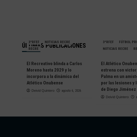
3ªRFEF
NOTICIAS RECRE
3ªRFEF
FÚTBOL PR
ÚLTIMAS PUBLICACIONES
RECRE
NOTICIAS RECRE
R
El Recreativo blinda a Carlos
El Atlético Onube
Moreno hasta 2029 y lo
estrena con victor
incorpora a la dinámica del
Palma en un amis
Atlético Onubense
por las lesiones y 
de Diego Jiménez
Deivid Quintero
agosto 6, 2026
Deivid Quintero