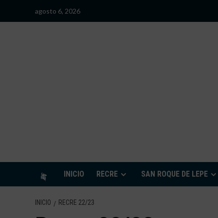
Saltar
agosto 6, 2026
al
contenido
S
INICIO
RECRE
SAN ROQUE DE LEPE
INICIO
RECRE 22/23