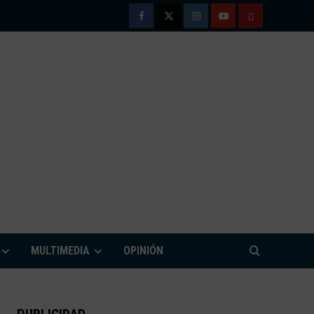
Facebook
Twitter
Instagram
Youtube
TÉRMINOS
Y
CONDICIONE
DE
USO
M
MULTIMEDIA
OPINIÓN