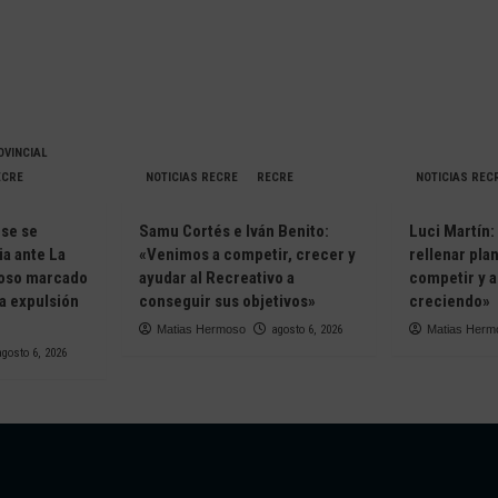
OVINCIAL
ECRE
NOTICIAS RECRE
RECRE
NOTICIAS REC
nse se
Samu Cortés e Iván Benito:
Luci Martín:
ia ante La
«Venimos a competir, crecer y
rellenar plan
toso marcado
ayudar al Recreativo a
competir y a
la expulsión
conseguir sus objetivos»
creciendo»
Matias Hermoso
agosto 6, 2026
Matias Herm
agosto 6, 2026