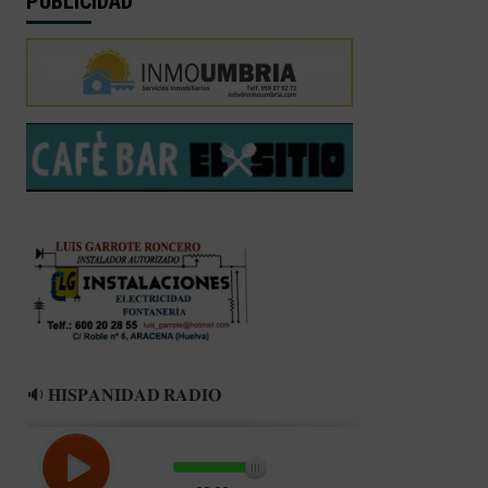
PUBLICIDAD
🔉 𝐇𝐈𝐒𝐏𝐀𝐍𝐈𝐃𝐀𝐃 𝐑𝐀𝐃𝐈𝐎