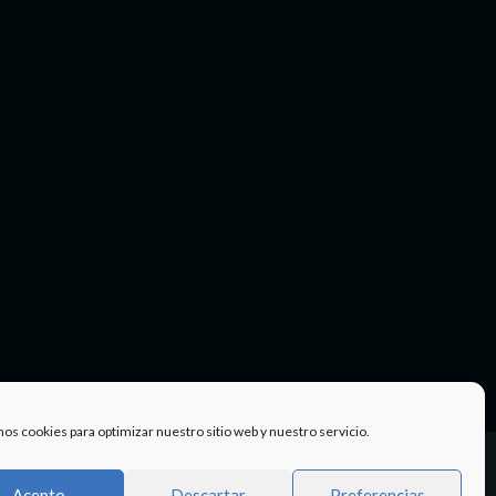
mos cookies para optimizar nuestro sitio web y nuestro servicio.
Facebook
Twitter
Instagram
Youtube
TÉRMINOS
Acepto
Descartar
Preferencias