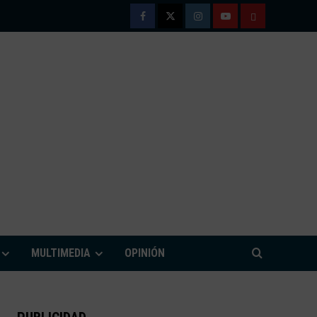
Facebook
Twitter
Instagram
Youtube
TÉRMINOS
Y
CONDICIONE
DE
USO
M
MULTIMEDIA
OPINIÓN