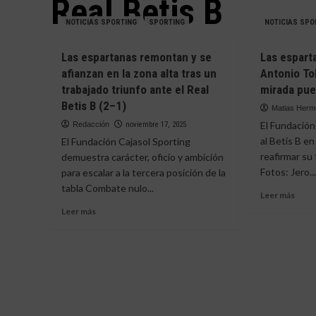
Real Betis B
NOTICIAS SPORTING
SPORTING
NOTICIAS SPO
Las espartanas remontan y se
Las espart
afianzan en la zona alta tras un
Antonio To
trabajado triunfo ante el Real
mirada pue
Betis B (2–1)
Matias Her
El Fundación
Redacción
noviembre 17, 2025
al Betis B e
El Fundación Cajasol Sporting
reafirmar su
demuestra carácter, oficio y ambición
Fotos: Jero..
para escalar a la tercera posición de la
tabla Combate nulo...
Leer
Leer más
más
Leer
Leer más
sobr
más
Las
sobre
espar
Las
vuel
espartanas
al
remontan
Anto
y
Tole
se
Sánc