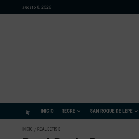
Saltar
agosto 8, 2026
al
contenido
S
INICIO
RECRE
SAN ROQUE DE LEPE
INICIO
REAL BETIS B