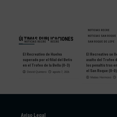
NOTICIAS RECRE
NOTICIAS SAN ROQUE
ÚLTIMAS PUBLICACIONES
NOTICIAS RECRE
RECRE
SAN ROQUE DE LEPE
El Recreativo de Huelva
El Recreativo se ll
superado por el filial del Betis
asalto del Trofeo d
en el Trofeo de la Bella (0-3)
los penaltis tras 
el San Roque (0-0)
Deivid Quintero
agosto 7, 2026
Matias Hermoso
Aviso Legal