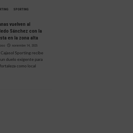
RTING
SPORTING
anas vuelven al
ledo Sánchez con la
sta en la zona alta
moso
noviembre 14, 2025
 Cajasol Sporting recibe
n un duelo exigente para
 fortaleza como local
.
e
tanas
ven
nio
do
hez