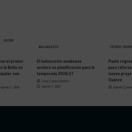
RECRE
BALONCESTO
FÚTBOL PROVI
eva el primer
El baloncesto onubense
Paulo regresa
e la Bella en
acelera su planificación para la
para reforza
empatar con
temporada 2026/27
nuevo proye
Suárez
Juan Carlos Antero
agosto 7, 2026
agosto 7, 2026
Deivid Quint