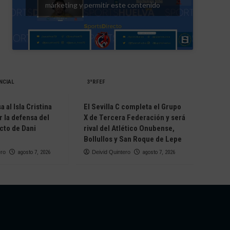
márketing y permitir este contenido
NCIAL
3ªRFEF
 al Isla Cristina
El Sevilla C completa el Grupo
r la defensa del
X de Tercera Federación y será
cto de Dani
rival del Atlético Onubense,
Bollullos y San Roque de Lepe
ero
agosto 7, 2026
Deivid Quintero
agosto 7, 2026