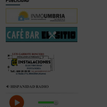
PUBLICIDAD
🔉 𝐇𝐈𝐒𝐏𝐀𝐍𝐈𝐃𝐀𝐃 𝐑𝐀𝐃𝐈𝐎