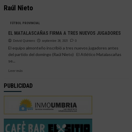
Raúl Nieto
FÚTBOL PROVINCIAL
EL MATALASCAÑAS FIRMA A TRES NUEVOS JUGADORES
Deivid Quintero
septiembre 28, 2021
0
El equipo almonteño inscribió a tres nuevos jugadores antes
del partido del domingo (Raúl Nieto) El Atlético Matalascañas
se...
Leer
Leer más
más
sobre
PUBLICIDAD
EL
MATALASCAÑAS
FIRMA
A
TRES
NUEVOS
JUGADORES