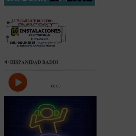
🔉 𝐇𝐈𝐒𝐏𝐀𝐍𝐈𝐃𝐀𝐃 𝐑𝐀𝐃𝐈𝐎