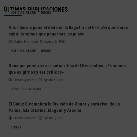
ÚLTIMAS PUBLICACIONES
NOTICIAS RECRE
RECRE
Aitor García pone el dedo en la llaga tras el 0-3: «Si queremos
subir, tenemos que ponernos las pilas»
Matias Hermoso
agosto 8, 2026
NOTICIAS RECRE
RECRE
Bonaque pone voz a la autocrítica del Recreativo: «Tenemos
que exigirnos y ser críticos»
Deivid Quintero
agosto 8, 2026
FÚTBOL PROVINCIAL
El Cádiz C completa la División de Honor y será rival de La
Palma, Isla Cristina, Moguer y Aroche
Deivid Quintero
agosto 8, 2026
3ªRFEF