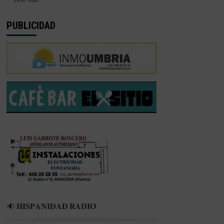
más
sobre
PUBLICIDAD
CALDERÓN
Y
RAMÍREZ
RENUEVAN
CON
EL
HERRERÍAS
🔉 𝐇𝐈𝐒𝐏𝐀𝐍𝐈𝐃𝐀𝐃 𝐑𝐀𝐃𝐈𝐎