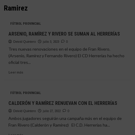
Ramirez
FÚTBOL PROVINCIAL
ARSENIO, RAMÍREZ Y RIVERO SE SUMAN AL HERRERÍAS
Deivid Quintero
julio 3, 2023
0
Tres nuevas renovaciones en el equipo de Fran Rivero.
(Arsenio, Ramírez y Fernando Rivero) El CD Herrerías ha hecho
oficial tres...
Leer
Leer más
más
sobre
ARSENIO,
FÚTBOL PROVINCIAL
RAMÍREZ
Y
CALDERÓN Y RAMÍREZ RENUEVAN CON EL HERRERÍAS
RIVERO
Deivid Quintero
SE
julio 27, 2022
0
SUMAN
Ambos jugadores seguirán una campaña más en el equipo de
AL
Fran Rivero (Calderón y Ramírez) El C.D. Herrerías ha...
HERRERÍAS
Leer
Leer más