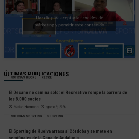
Haz clic para aceptar las cookies de
márketing y permitir este contenido
ÚLTIMAS PUBLICACIONES
NOTICIAS RECRE
RECRE
El Decano no camina solo: el Recreativo rompe la barrera de
los 8.000 socios
Matias Hermoso
agosto 9, 2026
NOTICIAS SPORTING
SPORTING
El Sporting de Huelva arrasa al Córdoba y se mete en
semifinales de la Copa de Andalucía