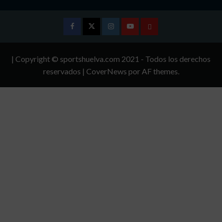
Facebook
Twitter
Instagram
Youtube
TÉRMINOS
Y
| Copyright © sportshuelva.com 2021 - Todos los derechos
CONDICIONES
reservados
|
CoverNews
por AF themes.
DE
USO