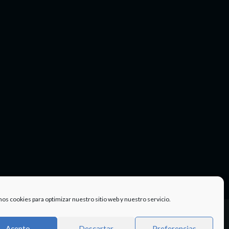
mos cookies para optimizar nuestro sitio web y nuestro servicio.
Facebook
Twitter
Instagram
Youtube
TÉRMINOS
Acepto
Descartar
Preferencias