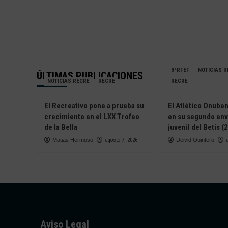
3ªRFEF
NOTICIAS 
ÚLTIMAS PUBLICACIONES
NOTICIAS RECRE
RECRE
RECRE
El Recreativo pone a prueba su
El Atlético Onube
crecimiento en el LXX Trofeo
en su segundo envi
de la Bella
juvenil del Betis (
Matias Hermoso
agosto 7, 2026
Deivid Quintero
Aviso Legal