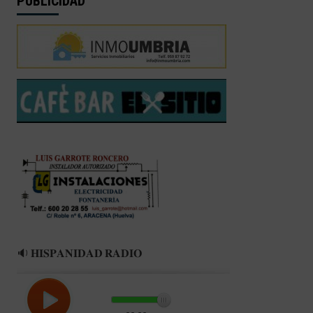
PUBLICIDAD
🔉 𝐇𝐈𝐒𝐏𝐀𝐍𝐈𝐃𝐀𝐃 𝐑𝐀𝐃𝐈𝐎