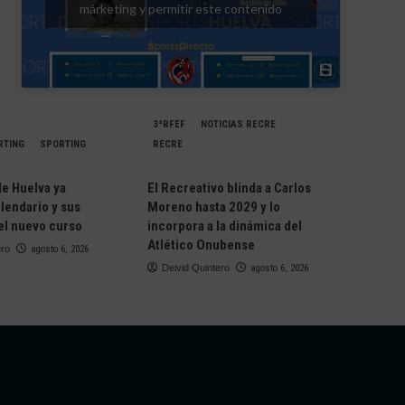
márketing y permitir este contenido
3ªRFEF
NOTICIAS RECRE
RTING
SPORTING
RECRE
de Huelva ya
El Recreativo blinda a Carlos
lendario y sus
Moreno hasta 2029 y lo
 el nuevo curso
incorpora a la dinámica del
Atlético Onubense
ero
agosto 6, 2026
Deivid Quintero
agosto 6, 2026