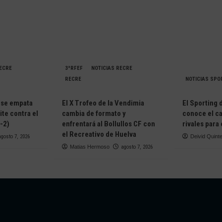
RECRE
3ªRFEF
NOTICIAS RECRE
RECRE
NOTICIAS SPO
nse empata
El X Trofeo de la Vendimia
El Sporting 
te contra el
cambia de formato y
conoce el ca
2-2)
enfrentará al Bollullos CF con
rivales para
el Recreativo de Huelva
agosto 7, 2026
Deivid Quint
Matias Hermoso
agosto 7, 2026