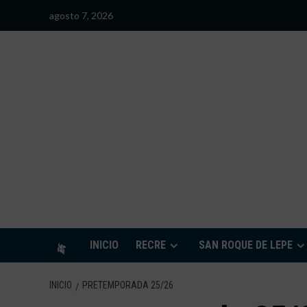
Saltar
agosto 7, 2026
al
contenido
S
INICIO
RECRE
SAN ROQUE DE LEPE
INICIO
PRETEMPORADA 25/26