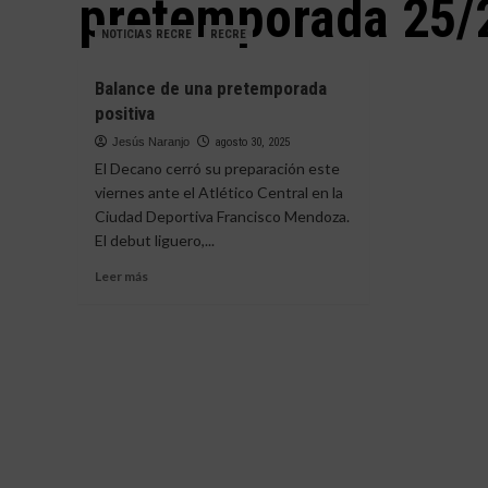
pretemporada 25/
NOTICIAS RECRE
RECRE
Balance de una pretemporada
positiva
Jesús Naranjo
agosto 30, 2025
El Decano cerró su preparación este
viernes ante el Atlético Central en la
Ciudad Deportiva Francisco Mendoza.
El debut liguero,...
Leer
Leer más
más
sobre
Balance
de
una
pretemporada
positiva