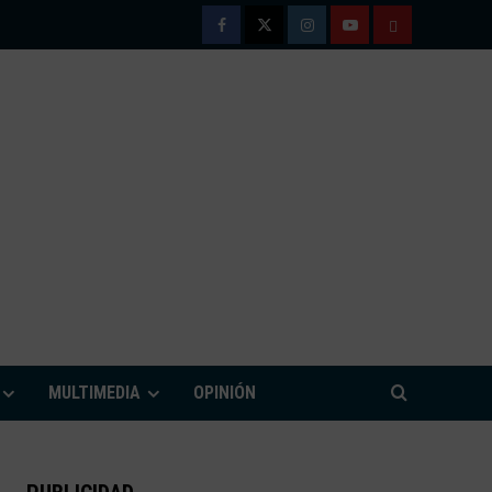
Facebook
Twitter
Instagram
Youtube
TÉRMINOS
Y
CONDICIONE
DE
USO
M
MULTIMEDIA
OPINIÓN