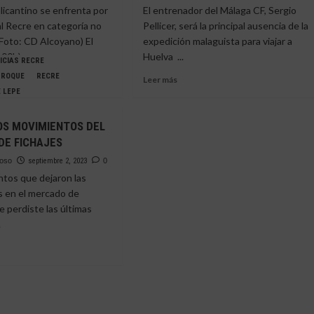
do
alicantino se enfrenta por
El entrenador del Málaga CF, Sergio
al Recre en categoría no
Pellicer, será la principal ausencia de la
(Foto: CD Alcoyano) El
expedición malaguista para viajar a
s
00h)...
Huelva ...
ICIAS RECRE
 ROQUE
RECRE
Leer
Leer más
más
 LEPE
e
sobre
VARIAS
OS MOVIMIENTOS DEL
OYANO
BAJAS
mos
DE FICHAJES
TA
EN
o
EL
a
moso
septiembre 2, 2023
0
OMBINO
MÁLAGA
tos que dejaron las
E
PARA
da»
s en el mercado de
S
VISITAR
 perdiste las últimas
PUÉS
EL
.
NUEVO
COLOMBINO
e
IMOS
IMIENTOS