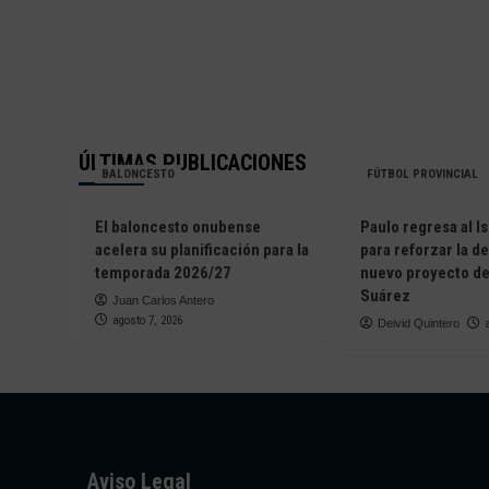
ALBERTO
DEL
TRAPERO
MER
|
DE
«DE
FICH
LA
ROSA
SUELE
HACER
ÚLTIMAS PUBLICACIONES
ESE
BALONCESTO
FÚTBOL PROVINCIAL
TIPO
DE
El baloncesto onubense
Paulo regresa al Is
DISPAROS
acelera su planificación para la
para reforzar la d
EN
temporada 2026/27
nuevo proyecto de
LOS
Suárez
ENTRENAMIENTOS»
Juan Carlos Antero
agosto 7, 2026
Deivid Quintero
Aviso Legal