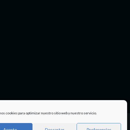
mos cookies para optimizar nuestro sitio web y nuestro servicio.
Facebook
Twitter
Instagram
Youtube
TÉRMINOS
Acepto
Descartar
Preferencias