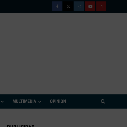
Facebook
Twitter
Instagram
Youtube
TÉRMINOS
Y
CONDICIONE
DE
USO
M
MULTIMEDIA
OPINIÓN