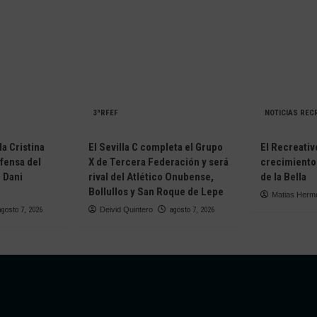
CADO
AJES
3ªRFEF
NOTICIAS REC
la Cristina
El Sevilla C completa el Grupo
El Recreativ
efensa del
X de Tercera Federación y será
crecimiento
 Dani
rival del Atlético Onubense,
de la Bella
Bollullos y San Roque de Lepe
Matias Herm
agosto 7, 2026
Deivid Quintero
agosto 7, 2026