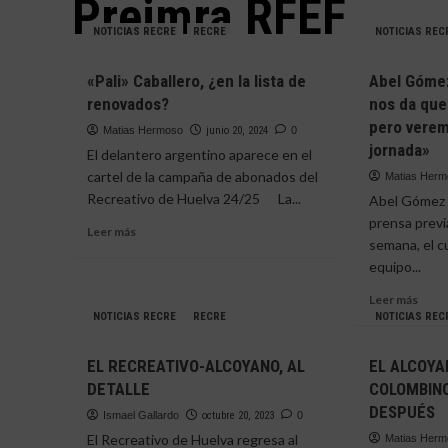
Preimra RFEF
NOTICIAS RECRE
RECRE
NOTICIAS REC
«Pali» Caballero, ¿en la lista de
Abel Gómez
renovados?
nos da que 
pero verem
Matias Hermoso
junio 20, 2024
0
jornada»
El delantero argentino aparece en el
cartel de la campaña de abonados del
Matias Her
Recreativo de Huelva 24/25 La...
Abel Gómez o
prensa previa
Leer
Leer más
semana, el c
más
equipo...
sobre
«Pali»
Leer
Leer más
Caballero,
más
NOTICIAS RECRE
RECRE
NOTICIAS REC
¿en
sobr
la
Abel
lista
EL RECREATIVO-ALCOYANO, AL
EL ALCOYA
Góm
de
DETALLE
COLOMBIN
|
renovados?
DESPUÉS
«Tod
Ismael Gallardo
octubre 20, 2023
0
el
El Recreativo de Huelva regresa al
Matias Her