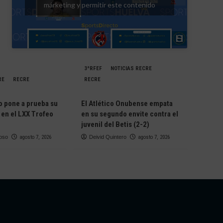
márketing y permitir este contenido
3ªRFEF
NOTICIAS RECRE
RE
RECRE
RECRE
o pone a prueba su
El Atlético Onubense empata
 en el LXX Trofeo
en su segundo envite contra el
juvenil del Betis (2-2)
oso
agosto 7, 2026
Deivid Quintero
agosto 7, 2026