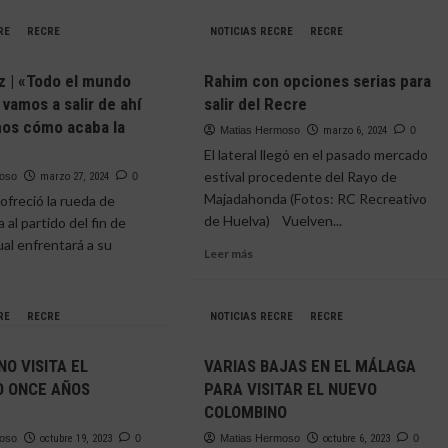
RE
RECRE
NOTICIAS RECRE
RECRE
 | «Todo el mundo
Rahim con opciones serias para
vamos a salir de ahí
salir del Recre
os cómo acaba la
Matias Hermoso
marzo 6, 2024
0
El lateral llegó en el pasado mercado
estival procedente del Rayo de
moso
marzo 27, 2024
0
Majadahonda (Fotos: RC Recreativo
freció la rueda de
de Huelva) Vuelven...
 al partido del fin de
ual enfrentará a su
Leer
Leer más
más
sobre
Rahim
RE
RECRE
NOTICIAS RECRE
RECRE
con
e
opciones
NO VISITA EL
VARIAS BAJAS EN EL MÁLAGA
serias
ez
para
O ONCE AÑOS
PARA VISITAR EL NUEVO
salir
COLOMBINO
o
del
moso
octubre 19, 2023
0
Matias Hermoso
octubre 6, 2023
0
Recre