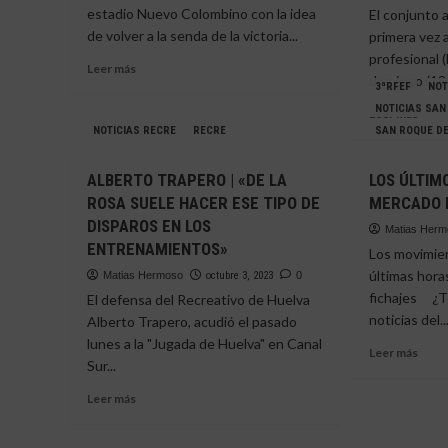
mun
estadio Nuevo Colombino con la idea
El conjunto 
nos
de volver a la senda de la victoria...
primera vez 
da
profesional 
que
Leer
Leer más
vamo
domingo (18:
más
3ªRFEF
NOT
a
sobre
NOTICIAS SAN
Leer
Leer más
salir
EL
más
NOTICIAS RECRE
RECRE
SAN ROQUE DE
de
RECREATIVO-
sobr
ahí
ALCOYANO,
EL
pero
ALBERTO TRAPERO | «DE LA
LOS ÚLTIM
AL
ALC
vere
DETALLE
ROSA SUELE HACER ESE TIPO DE
MERCADO 
VISI
cóm
DISPAROS EN LOS
EL
acab
Matias Her
COL
ENTRENAMIENTOS»
la
Los movimien
ONC
jorna
últimas hora
Matias Hermoso
octubre 3, 2023
0
AÑO
fichajes ¿Te
El defensa del Recreativo de Huelva
DES
noticias del..
Alberto Trapero, acudió el pasado
lunes a la "Jugada de Huelva" en Canal
Leer
Leer más
Sur...
más
sobr
Leer
Leer más
LOS
más
ÚLT
sobre
MOV