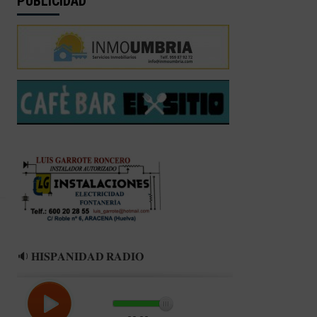
PUBLICIDAD
🔉 𝐇𝐈𝐒𝐏𝐀𝐍𝐈𝐃𝐀𝐃 𝐑𝐀𝐃𝐈𝐎