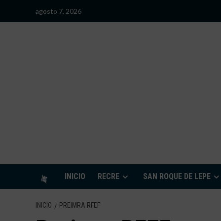
Saltar
agosto 7, 2026
al
contenido
S
INICIO
RECRE
SAN ROQUE DE LEPE
INICIO
PREIMRA RFEF