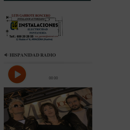
🔉 𝐇𝐈𝐒𝐏𝐀𝐍𝐈𝐃𝐀𝐃 𝐑𝐀𝐃𝐈𝐎