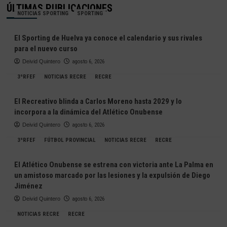
ÚLTIMAS PUBLICACIONES
NOTICIAS SPORTING
SPORTING
El Sporting de Huelva ya conoce el calendario y sus rivales
para el nuevo curso
Deivid Quintero
agosto 6, 2026
3ªRFEF
NOTICIAS RECRE
RECRE
El Recreativo blinda a Carlos Moreno hasta 2029 y lo
incorpora a la dinámica del Atlético Onubense
Deivid Quintero
agosto 6, 2026
3ªRFEF
FÚTBOL PROVINCIAL
NOTICIAS RECRE
RECRE
El Atlético Onubense se estrena con victoria ante La Palma en
un amistoso marcado por las lesiones y la expulsión de Diego
Jiménez
Deivid Quintero
agosto 6, 2026
NOTICIAS RECRE
RECRE