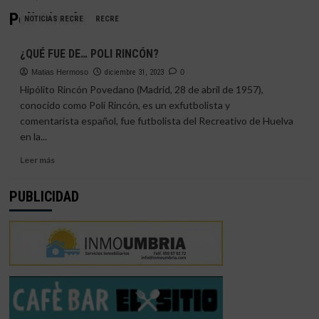
Poli Rincón
NOTICIAS RECRE
RECRE
¿QUÉ FUE DE… POLI RINCÓN?
Matias Hermoso
diciembre 31, 2023
0
Hipólito Rincón Povedano (Madrid, 28 de abril de 1957),
conocido como Poli Rincón, es un exfutbolista y
comentarista español, fue futbolista del Recreativo de Huelva
en la...
Leer
Leer más
más
sobre
PUBLICIDAD
¿QUÉ
FUE
DE…
POLI
RINCÓN?