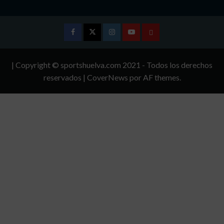
Facebook
Twitter
Instagram
Youtube
TÉRMINOS
Y
| Copyright © sportshuelva.com 2021 - Todos los derechos
CONDICIONES
reservados
|
CoverNews
por AF themes.
DE
USO