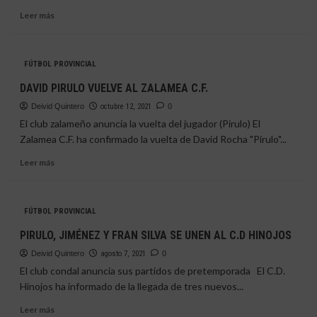
Leer
Leer más
más
sobre
ÁLVARO
FÚTBOL PROVINCIAL
ARAGÓN
Y
DAVID PIRULO VUELVE AL ZALAMEA C.F.
PIRULO
Deivid Quintero
RENUEVAN
octubre 12, 2021
0
CON
El club zalameño anuncia la vuelta del jugador (Pirulo) El
EL
Zalamea C.F. ha confirmado la vuelta de David Rocha "Pirulo"...
HINOJOS
Leer
Leer más
más
sobre
DAVID
FÚTBOL PROVINCIAL
PIRULO
VUELVE
PIRULO, JIMÉNEZ Y FRAN SILVA SE UNEN AL C.D HINOJOS
AL
Deivid Quintero
ZALAMEA
agosto 7, 2021
0
C.F.
El club condal anuncia sus partidos de pretemporada El C.D.
Hinojos ha informado de la llegada de tres nuevos...
Leer
Leer más