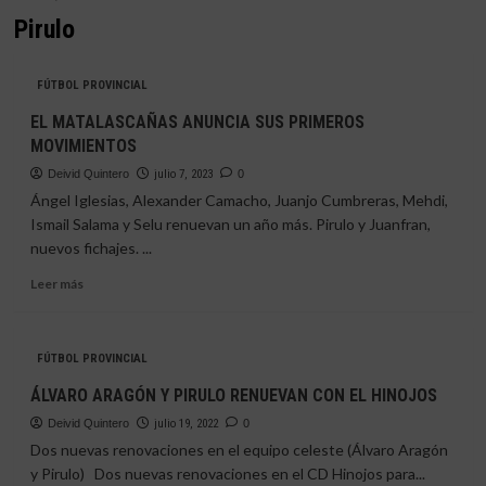
Pirulo
FÚTBOL PROVINCIAL
EL MATALASCAÑAS ANUNCIA SUS PRIMEROS
MOVIMIENTOS
Deivid Quintero
julio 7, 2023
0
Ángel Iglesias, Alexander Camacho, Juanjo Cumbreras, Mehdi,
Ismail Salama y Selu renuevan un año más. Pirulo y Juanfran,
nuevos fichajes. ...
Leer
Leer más
más
sobre
EL
FÚTBOL PROVINCIAL
MATALASCAÑAS
ANUNCIA
ÁLVARO ARAGÓN Y PIRULO RENUEVAN CON EL HINOJOS
SUS
Deivid Quintero
PRIMEROS
julio 19, 2022
0
MOVIMIENTOS
Dos nuevas renovaciones en el equipo celeste (Álvaro Aragón
y Pirulo) Dos nuevas renovaciones en el CD Hinojos para...