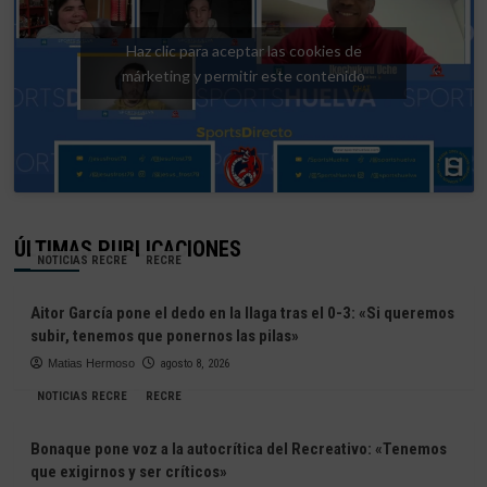
Haz clic para aceptar las cookies de
márketing y permitir este contenido
ÚLTIMAS PUBLICACIONES
NOTICIAS RECRE
RECRE
Aitor García pone el dedo en la llaga tras el 0-3: «Si queremos
subir, tenemos que ponernos las pilas»
Matias Hermoso
agosto 8, 2026
NOTICIAS RECRE
RECRE
Bonaque pone voz a la autocrítica del Recreativo: «Tenemos
que exigirnos y ser críticos»