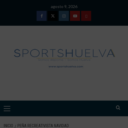
Saltar
agosto 9, 2026
al
contenido
Facebook
Twitter
Instagram
Youtube
TÉRMINOS
Y
CONDICIONES
DE
USO
SPORTSHUELVA.
Menú
primario
INICIO
PEÑA RECREATIVISTA NAVIDAD