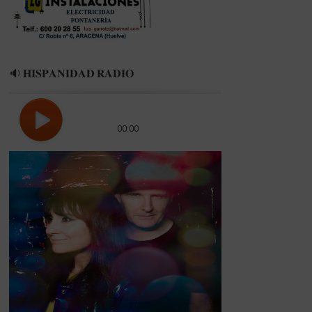
Navidad
🔉 𝐇𝐈𝐒𝐏𝐀𝐍𝐈𝐃𝐀𝐃 𝐑𝐀𝐃𝐈𝐎