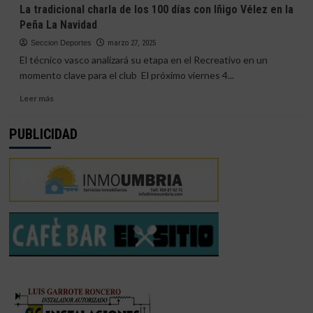
La
La tradicional charla de los 100 días con Iñigo Vélez en la
Peña
Peña
Peña La Navidad
Recreativista
Recreativista
Navidad
Navidad
Seccion Deportes
marzo 27, 2025
celebra
El técnico vasco analizará su etapa en el Recreativo en un
54
momento clave para el club El próximo viernes 4...
años
de
Leer
Leer más
historia
más
y
sobre
PUBLICIDAD
pasión
La
por
tradicional
el
charla
Decano
de
los
100
días
con
Iñigo
Vélez
en
la
Peña
La