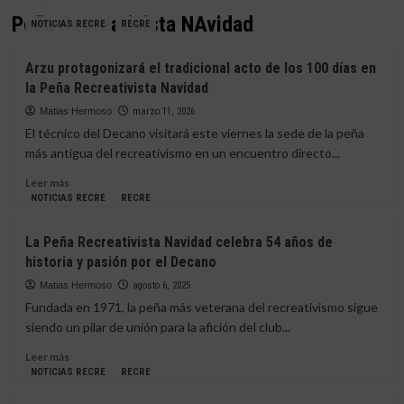
Peña Recreativista NAvidad
NOTICIAS RECRE
RECRE
Arzu protagonizará el tradicional acto de los 100 días en
la Peña Recreativista Navidad
Matias Hermoso
marzo 11, 2026
El técnico del Decano visitará este viernes la sede de la peña
más antigua del recreativismo en un encuentro directo...
Leer
Leer más
más
NOTICIAS RECRE
RECRE
sobre
Arzu
La Peña Recreativista Navidad celebra 54 años de
protagonizará
historia y pasión por el Decano
el
tradicional
Matias Hermoso
agosto 6, 2025
acto
Fundada en 1971, la peña más veterana del recreativismo sigue
de
siendo un pilar de unión para la afición del club...
los
100
Leer
Leer más
días
más
NOTICIAS RECRE
RECRE
en
sobre
la