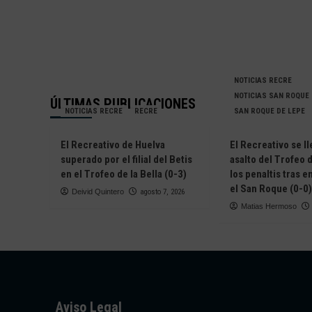
NOTICIAS RECRE
NOTICIAS SAN ROQUE
ÚLTIMAS PUBLICACIONES
NOTICIAS RECRE
RECRE
SAN ROQUE DE LEPE
El Recreativo de Huelva
El Recreativo se ll
superado por el filial del Betis
asalto del Trofeo d
en el Trofeo de la Bella (0-3)
los penaltis tras 
el San Roque (0-0)
Deivid Quintero
agosto 7, 2026
Matias Hermoso
Aviso Legal