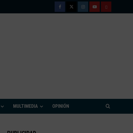
Facebook
Twitter
Instagram
Youtube
TÉRMINOS
Y
CONDICIONE
DE
USO
M
MULTIMEDIA
OPINIÓN