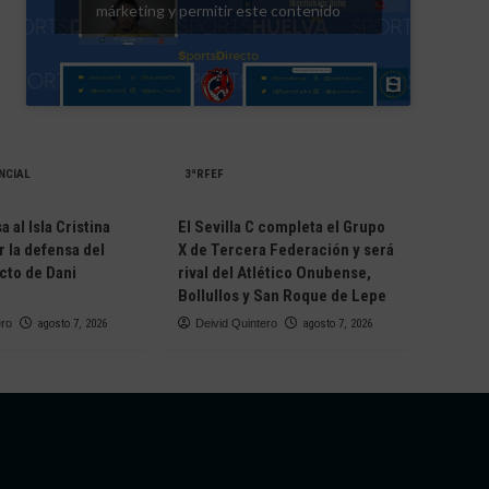
márketing y permitir este contenido
NCIAL
3ªRFEF
 al Isla Cristina
El Sevilla C completa el Grupo
r la defensa del
X de Tercera Federación y será
cto de Dani
rival del Atlético Onubense,
Bollullos y San Roque de Lepe
ero
agosto 7, 2026
Deivid Quintero
agosto 7, 2026