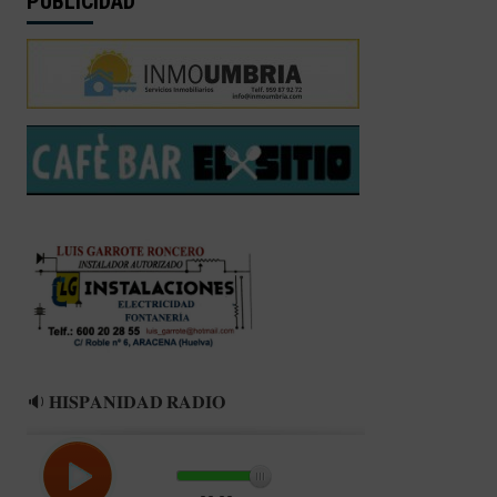
PUBLICIDAD
🔉 𝐇𝐈𝐒𝐏𝐀𝐍𝐈𝐃𝐀𝐃 𝐑𝐀𝐃𝐈𝐎