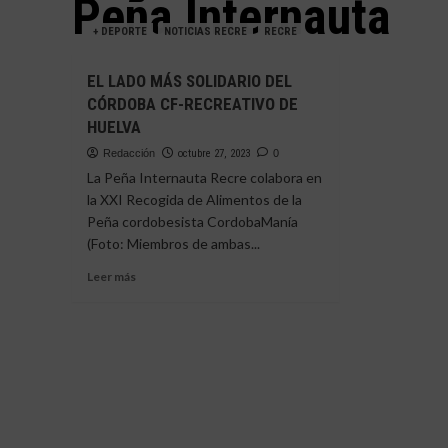
Peña Internauta
+ DEPORTE
NOTICIAS RECRE
RECRE
EL LADO MÁS SOLIDARIO DEL
CÓRDOBA CF-RECREATIVO DE
HUELVA
Redacción
octubre 27, 2023
0
La Peña Internauta Recre colabora en
la XXI Recogida de Alimentos de la
Peña cordobesista CordobaManía
(Foto: Miembros de ambas...
Leer
Leer más
más
sobre
EL
LADO
MÁS
SOLIDARIO
DEL
CÓRDOBA
CF-