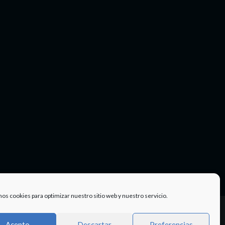
mos cookies para optimizar nuestro sitio web y nuestro servicio.
Facebook
Twitter
Instagram
Youtube
TÉRMINOS
Acepto
Descartar
Preferencias