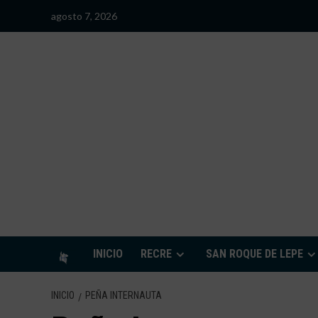
Saltar
agosto 7, 2026
al
contenido
S
INICIO
RECRE
SAN ROQUE DE LEPE
INICIO
PEÑA INTERNAUTA