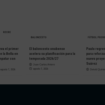
RECRE
BALONCESTO
FÚTBOL PROVI
eva el primer
El baloncesto onubense
Paulo regresa
e la Bella en
acelera su planificación para la
para reforza
empatar con
temporada 2026/27
nuevo proye
Suárez
Juan Carlos Antero
agosto 7, 2026
agosto 7, 2026
Deivid Quint