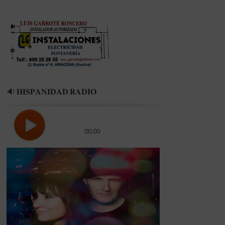
🔉 𝐇𝐈𝐒𝐏𝐀𝐍𝐈𝐃𝐀𝐃 𝐑𝐀𝐃𝐈𝐎