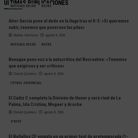
ÚLTIMAS PUBLICACIONES
NOTICIAS RECRE
RECRE
Aitor García pone el dedo en la llaga tras el 0-3: «Si queremos
subir, tenemos que ponernos las pilas»
Matias Hermoso
agosto 8, 2026
NOTICIAS RECRE
RECRE
Bonaque pone voz a la autocrítica del Recreativo: «Tenemos
que exigirnos y ser críticos»
Deivid Quintero
agosto 8, 2026
FÚTBOL PROVINCIAL
El Cádiz C completa la División de Honor y será rival de La
Palma, Isla Cristina, Moguer y Aroche
Deivid Quintero
agosto 8, 2026
3ªRFEF
El Bollullos CF empata en su primer test de pretemporada (1-