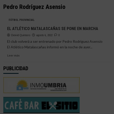
Pedro Rodríguez Asensio
FÚTBOL PROVINCIAL
EL ATLÉTICO MATALASCAÑAS SE PONE EN MARCHA
Deivid Quintero
agosto 6, 2022
0
El club volverá a ser entrenado por Pedro Rodríguez Asensio
El Atlético Matalascañas informó en la noche de ayer...
Leer
Leer más
más
sobre
PUBLICIDAD
EL
ATLÉTICO
MATALASCAÑAS
SE
PONE
EN
MARCHA