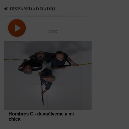
🔉 𝐇𝐈𝐒𝐏𝐀𝐍𝐈𝐃𝐀𝐃 𝐑𝐀𝐃𝐈𝐎