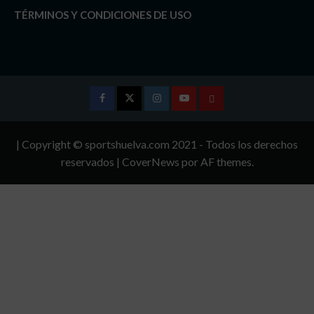
TÉRMINOS Y CONDICIONES DE USO
Facebook
Twitter
Instagram
Youtube
TÉRMINOS
Y
| Copyright © sportshuelva.com 2021 - Todos los derechos
CONDICIONES
reservados
|
CoverNews
por AF themes.
DE
USO