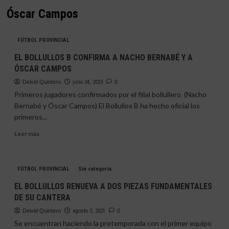
Óscar Campos
FÚTBOL PROVINCIAL
EL BOLLULLOS B CONFIRMA A NACHO BERNABÉ Y A
ÓSCAR CAMPOS
Deivid Quintero
julio 24, 2023
0
Primeros jugadores confirmados por el filial bollullero (Nacho
Bernabé y Óscar Campos) El Bollullos B ha hecho oficial los
primeros...
Leer
Leer más
más
sobre
EL
FÚTBOL PROVINCIAL
Sin categoría
BOLLULLOS
B
EL BOLLULLOS RENUEVA A DOS PIEZAS FUNDAMENTALES
CONFIRMA
DE SU CANTERA
A
NACHO
Deivid Quintero
agosto 3, 2021
0
BERNABÉ
Se encuentran haciendo la pretemporada con el primer equipo