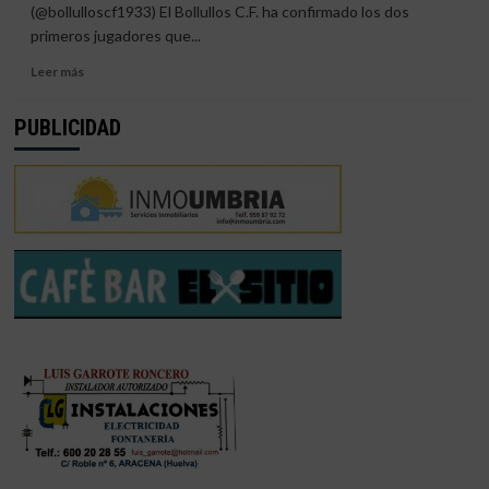
Y
(@bollulloscf1933) El Bollullos C.F. ha confirmado los dos
A
primeros jugadores que...
ÓSCAR
CAMPOS
Leer
Leer más
más
sobre
PUBLICIDAD
EL
BOLLULLOS
RENUEVA
A
DOS
PIEZAS
FUNDAMENTALES
DE
SU
CANTERA