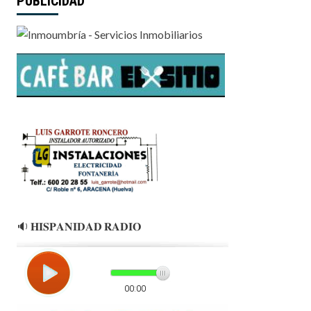
PUBLICIDAD
🔉 𝐇𝐈𝐒𝐏𝐀𝐍𝐈𝐃𝐀𝐃 𝐑𝐀𝐃𝐈𝐎