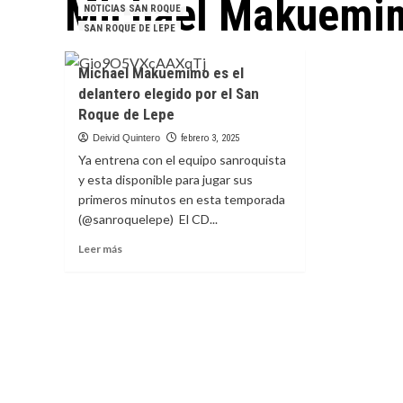
Michael Makuemi
NOTICIAS SAN ROQUE
SAN ROQUE DE LEPE
Michael Makuemimo es el
delantero elegido por el San
Roque de Lepe
Deivid Quintero
febrero 3, 2025
Ya entrena con el equipo sanroquista
y esta disponible para jugar sus
primeros minutos en esta temporada
(@sanroquelepe) El CD...
Leer
Leer más
más
sobre
Michael
Makuemimo
es
el
delantero
elegido
por