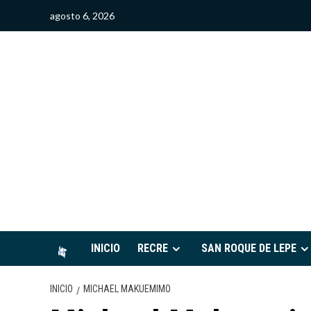
Saltar
agosto 6, 2026
al
contenido
S
INICIO
RECRE
SAN ROQUE DE LEPE
INICIO
MICHAEL MAKUEMIMO