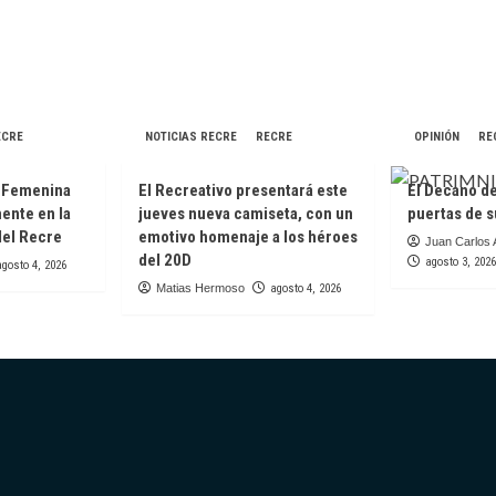
ECRE
NOTICIAS RECRE
RECRE
OPINIÓN
RE
a Femenina
El Recreativo presentará este
El Decano de
mente en la
jueves nueva camiseta, con un
puertas de s
del Recre
emotivo homenaje a los héroes
Juan Carlos 
del 20D
agosto 3, 2026
agosto 4, 2026
Matias Hermoso
agosto 4, 2026