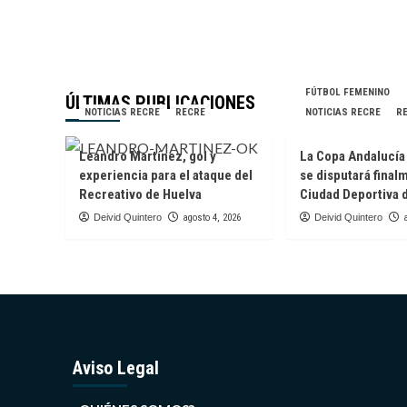
FÚTBOL FEMENINO
ÚLTIMAS PUBLICACIONES
NOTICIAS RECRE
RECRE
NOTICIAS RECRE
R
Leandro Martínez, gol y
La Copa Andalucí
experiencia para el ataque del
se disputará final
Recreativo de Huelva
Ciudad Deportiva 
Deivid Quintero
agosto 4, 2026
Deivid Quintero
Aviso Legal