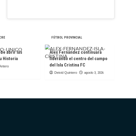
CRE
FÚTBOL PROVINCIAL
be abrir las
Álex Fernández continuará
u Historia
liderando el centro del campo
del Isla Cristina FC
Antero
Deivid Quintero
agosto 3, 2026