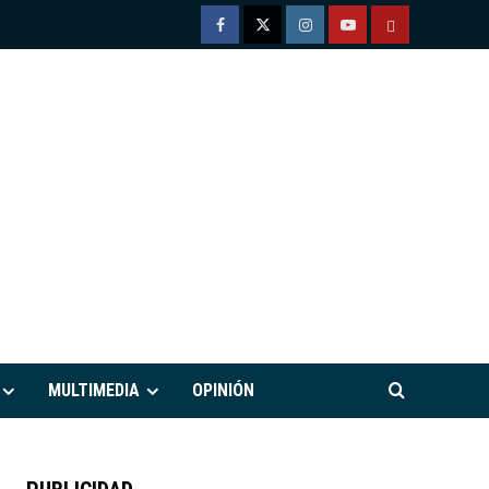
Facebook
Twitter
Instagram
Youtube
TÉRMINOS
Y
CONDICIONE
DE
USO
M
MULTIMEDIA
OPINIÓN