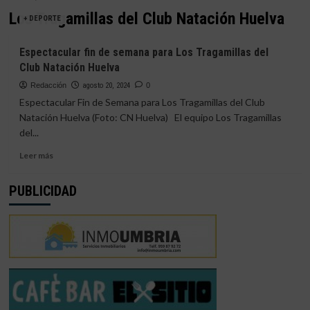
Los Tragamillas del Club Natación Huelva
+ DEPORTE
Espectacular fin de semana para Los Tragamillas del
Club Natación Huelva
Redacción
agosto 20, 2024
0
Espectacular Fin de Semana para Los Tragamillas del Club
Natación Huelva (Foto: CN Huelva) El equipo Los Tragamillas
del...
Leer
Leer más
más
sobre
PUBLICIDAD
Espectacular
fin
de
semana
para
Los
Tragamillas
del
Club