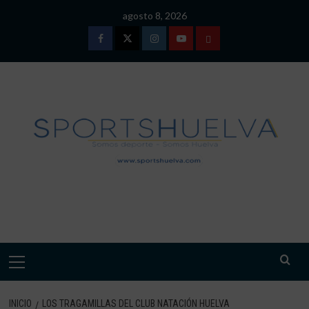
Saltar
agosto 8, 2026
al
contenido
Facebook
Twitter
Instagram
Youtube
TÉRMINOS
Y
CONDICIONES
DE
USO
SPORTSHUELVA.
Menú
primario
INICIO
LOS TRAGAMILLAS DEL CLUB NATACIÓN HUELVA