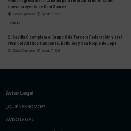
Paulo regresa al Isla Cristina para reforzar la defensa del
nuevo proyecto de Dani Suárez
Deivid Quintero
agosto 7, 2026
3ªRFEF
El Sevilla C completa el Grupo X de Tercera Federación y será
rival del Atlético Onubense, Bollullos y San Roque de Lepe
Deivid Quintero
agosto 7, 2026
Aviso Legal
¿QUIÉNES SOMOS?
AVISO LEGAL