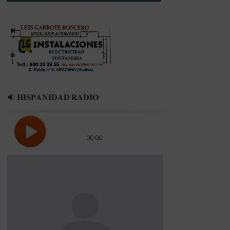
Natación
Huelva
🔉 𝐇𝐈𝐒𝐏𝐀𝐍𝐈𝐃𝐀𝐃 𝐑𝐀𝐃𝐈𝐎