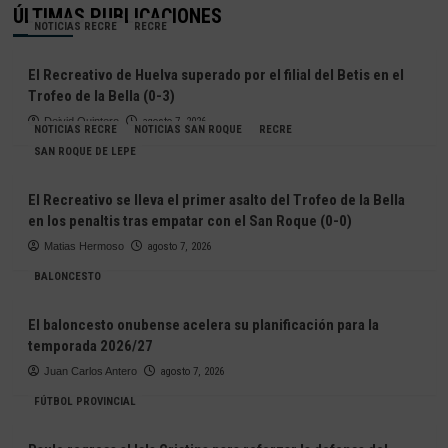
ÚLTIMAS PUBLICACIONES
NOTICIAS RECRE
RECRE
El Recreativo de Huelva superado por el filial del Betis en el
Trofeo de la Bella (0-3)
Deivid Quintero
agosto 7, 2026
NOTICIAS RECRE
NOTICIAS SAN ROQUE
RECRE
SAN ROQUE DE LEPE
El Recreativo se lleva el primer asalto del Trofeo de la Bella
en los penaltis tras empatar con el San Roque (0-0)
Matias Hermoso
agosto 7, 2026
BALONCESTO
El baloncesto onubense acelera su planificación para la
temporada 2026/27
Juan Carlos Antero
agosto 7, 2026
FÚTBOL PROVINCIAL