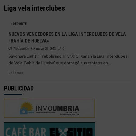
Liga vela interclubes
+ DEPORTE
NUEVOS VENCEDORES EN LA LIGA INTERCLUBES DE VELA
«BAHÍA DE HUELVA»
Redacción
mayo 25, 2023
0
Sayonara Light’, ‘Trebolísimo II’ y ‘XIC’ ganan la Liga Interclubes
de Vela 'Bahía de Huelva' que entregó sus trofeos en...
Leer
Leer más
más
sobre
PUBLICIDAD
NUEVOS
VENCEDORES
EN
LA
LIGA
INTERCLUBES
DE
VELA
«BAHÍA