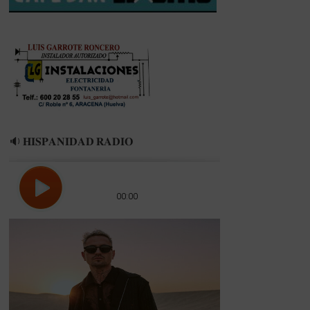
DE
HUELVA»
🔉 𝐇𝐈𝐒𝐏𝐀𝐍𝐈𝐃𝐀𝐃 𝐑𝐀𝐃𝐈𝐎