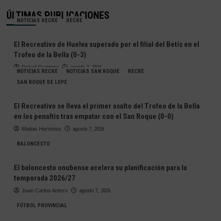
ÚLTIMAS PUBLICACIONES
NOTICIAS RECRE
RECRE
El Recreativo de Huelva superado por el filial del Betis en el
Trofeo de la Bella (0-3)
Deivid Quintero
agosto 7, 2026
NOTICIAS RECRE
NOTICIAS SAN ROQUE
RECRE
SAN ROQUE DE LEPE
El Recreativo se lleva el primer asalto del Trofeo de la Bella
en los penaltis tras empatar con el San Roque (0-0)
Matias Hermoso
agosto 7, 2026
BALONCESTO
El baloncesto onubense acelera su planificación para la
temporada 2026/27
Juan Carlos Antero
agosto 7, 2026
FÚTBOL PROVINCIAL