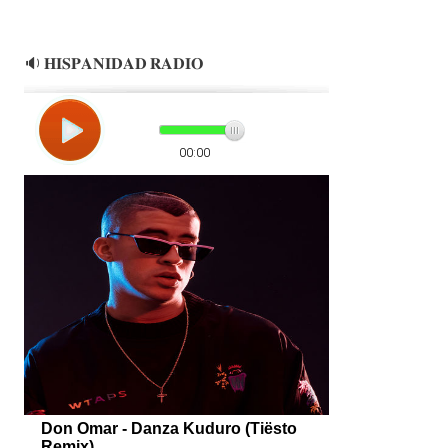
🔉 𝐇𝐈𝐒𝐏𝐀𝐍𝐈𝐃𝐀𝐃 𝐑𝐀𝐃𝐈𝐎