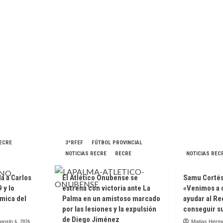
RECRE
3ªRFEF
FÚTBOL PROVINCIAL
NOTICIAS RECRE
RECRE
NOTICIAS REC
da a Carlos
El Atlético Onubense se
Samu Cortés 
 y lo
estrena con victoria ante La
«Venimos a 
ámica del
Palma en un amistoso marcado
ayudar al Re
e
por las lesiones y la expulsión
conseguir su
de Diego Jiménez
agosto 6, 2026
Matias Herm