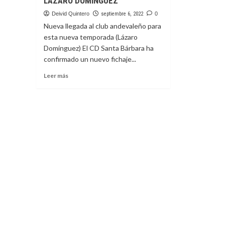
LÁZARO DOMÍNGUEZ
Deivid Quintero
septiembre 6, 2022
0
Nueva llegada al club andevaleño para
esta nueva temporada (Lázaro
Domínguez) El CD Santa Bárbara ha
confirmado un nuevo fichaje...
Leer
Leer más
más
sobre
EL
SANTA
BÁRBARA
FIRMA
A
LÁZARO
DOMÍNGUEZ