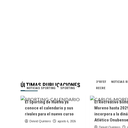
3ªRFEF
NOTICIAS 
ÚLTIMAS PUBLICACIONES
NOTICIAS SPORTING
SPORTING
RECRE
El Sporting de Huelva ya
El Recreativo blin
conoce el calendario y sus
Moreno hasta 2029
rivales para el nuevo curso
incorpora a la din
Atlético Onubens
Deivid Quintero
agosto 6, 2026
Deivid Quintero