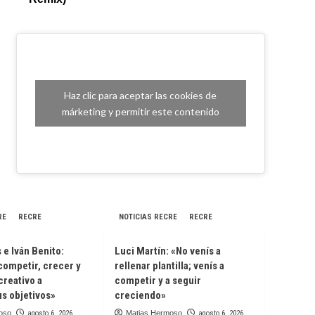
Haz clic para aceptar las cookies de
márketing y permitir este contenido
RE
RECRE
NOTICIAS RECRE
RECRE
e Iván Benito:
Luci Martín: «No venís a
competir, crecer y
rellenar plantilla; venís a
creativo a
competir y a seguir
s objetivos»
creciendo»
oso
agosto 6, 2026
Matias Hermoso
agosto 6, 2026