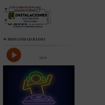
🔉 𝐇𝐈𝐒𝐏𝐀𝐍𝐈𝐃𝐀𝐃 𝐑𝐀𝐃𝐈𝐎