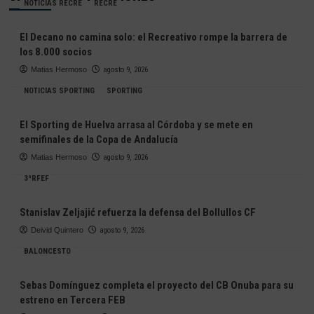
NOTICIAS RECRE
RECRE
El Decano no camina solo: el Recreativo rompe la barrera de
los 8.000 socios
Matias Hermoso
agosto 9, 2026
NOTICIAS SPORTING
SPORTING
El Sporting de Huelva arrasa al Córdoba y se mete en
semifinales de la Copa de Andalucía
Matias Hermoso
agosto 9, 2026
3ªRFEF
Stanislav Zeljajić refuerza la defensa del Bollullos CF
Deivid Quintero
agosto 9, 2026
BALONCESTO
Sebas Domínguez completa el proyecto del CB Onuba para su
estreno en Tercera FEB