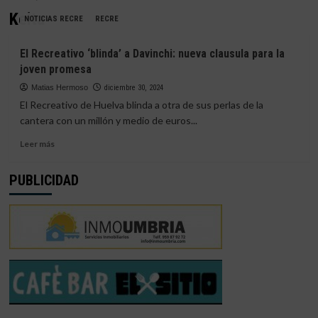
Keita
NOTICIAS RECRE
RECRE
El Recreativo ‘blinda’ a Davinchi: nueva clausula para la
joven promesa
Matias Hermoso
diciembre 30, 2024
El Recreativo de Huelva blinda a otra de sus perlas de la
cantera con un millón y medio de euros...
Leer
Leer más
más
sobre
PUBLICIDAD
El
Recreativo
‘blinda’
a
Davinchi:
nueva
clausula
para
la
joven
promesa