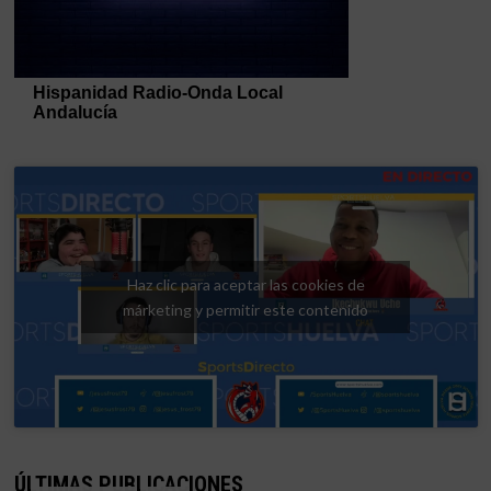
Haz clic para aceptar las cookies de
márketing y permitir este contenido
ÚLTIMAS PUBLICACIONES