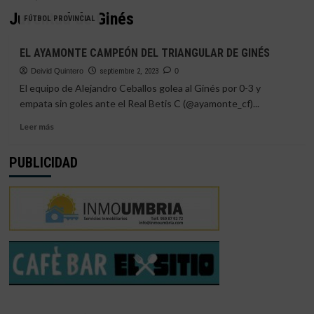
Juventud de Ginés
FÚTBOL PROVINCIAL
EL AYAMONTE CAMPEÓN DEL TRIANGULAR DE GINÉS
Deivid Quintero
septiembre 2, 2023
0
El equipo de Alejandro Ceballos golea al Ginés por 0-3 y
empata sin goles ante el Real Betis C (@ayamonte_cf)...
Leer
Leer más
más
sobre
PUBLICIDAD
EL
AYAMONTE
CAMPEÓN
DEL
TRIANGULAR
DE
GINÉS