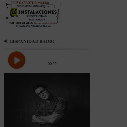
🔉 𝐇𝐈𝐒𝐏𝐀𝐍𝐈𝐃𝐀𝐃 𝐑𝐀𝐃𝐈𝐎