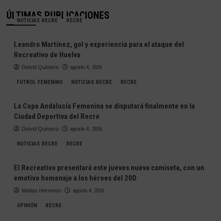
ÚLTIMAS PUBLICACIONES
NOTICIAS RECRE
RECRE
Leandro Martínez, gol y experiencia para el ataque del
Recreativo de Huelva
Deivid Quintero
agosto 4, 2026
FÚTBOL FEMENINO
NOTICIAS RECRE
RECRE
La Copa Andalucía Femenina se disputará finalmente en la
Ciudad Deportiva del Recre
Deivid Quintero
agosto 4, 2026
NOTICIAS RECRE
RECRE
El Recreativo presentará este jueves nueva camiseta, con un
emotivo homenaje a los héroes del 20D
Matias Hermoso
agosto 4, 2026
OPINIÓN
RECRE