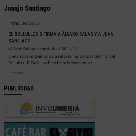
Juanjo Santiago
FÚTBOL PROVINCIAL
EL BOLLULLOS B FIRMA A ÁLVARO SALAS Y A JUAN
SANTIAGO
Deivid Quintero
noviembre 6, 2021
0
Llegan dos extremos para reforzar las bandas del filial del
Bollullos El Bollullos B se ha reforzado en las...
Leer
Leer más
más
sobre
PUBLICIDAD
EL
BOLLULLOS
B
FIRMA
A
ÁLVARO
SALAS
Y
A