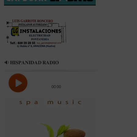
JUAN
SANTIAGO
🔉 𝐇𝐈𝐒𝐏𝐀𝐍𝐈𝐃𝐀𝐃 𝐑𝐀𝐃𝐈𝐎