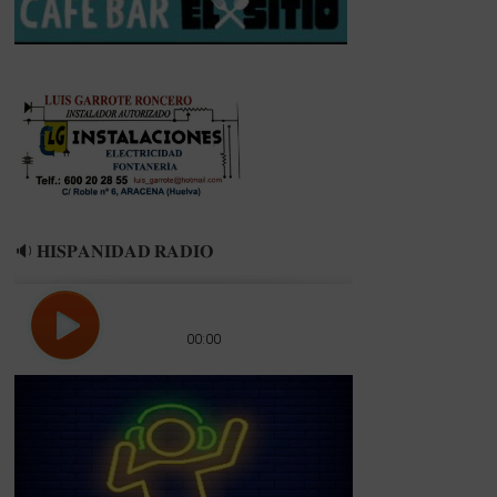
BÁRBARA
🔉 𝐇𝐈𝐒𝐏𝐀𝐍𝐈𝐃𝐀𝐃 𝐑𝐀𝐃𝐈𝐎