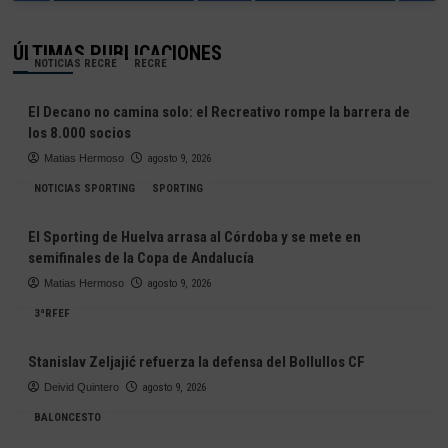
ÚLTIMAS PUBLICACIONES
NOTICIAS RECRE
RECRE
El Decano no camina solo: el Recreativo rompe la barrera de
los 8.000 socios
Matias Hermoso
agosto 9, 2026
NOTICIAS SPORTING
SPORTING
El Sporting de Huelva arrasa al Córdoba y se mete en
semifinales de la Copa de Andalucía
Matias Hermoso
agosto 9, 2026
3ªRFEF
Stanislav Zeljajić refuerza la defensa del Bollullos CF
Deivid Quintero
agosto 9, 2026
BALONCESTO