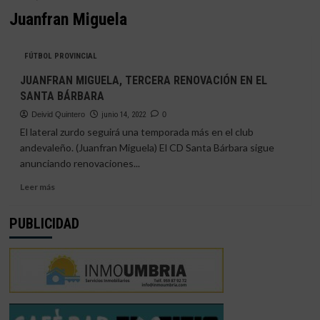
Juanfran Miguela
FÚTBOL PROVINCIAL
JUANFRAN MIGUELA, TERCERA RENOVACIÓN EN EL
SANTA BÁRBARA
Deivid Quintero
junio 14, 2022
0
El lateral zurdo seguirá una temporada más en el club
andevaleño. (Juanfran Miguela) El CD Santa Bárbara sigue
anunciando renovaciones...
Leer
Leer más
más
sobre
PUBLICIDAD
JUANFRAN
MIGUELA,
TERCERA
RENOVACIÓN
EN
EL
SANTA