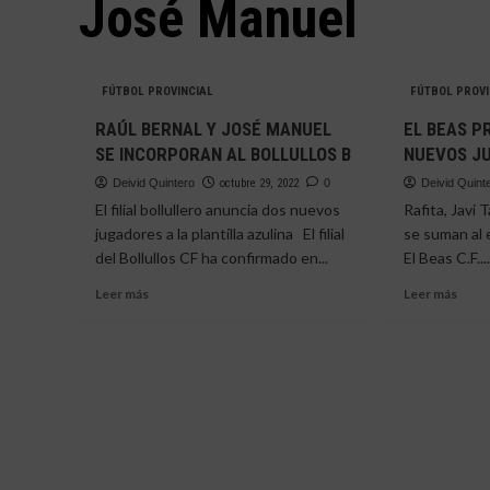
José Manuel
FÚTBOL PROVINCIAL
FÚTBOL PROVI
RAÚL BERNAL Y JOSÉ MANUEL
EL BEAS P
SE INCORPORAN AL BOLLULLOS B
NUEVOS J
Deivid Quintero
octubre 29, 2022
0
Deivid Quint
El filial bollullero anuncia dos nuevos
Rafita, Javi
jugadores a la plantilla azulina El filial
se suman a
del Bollullos CF ha confirmado en...
El Beas C.F...
Leer
Leer
Leer más
Leer más
más
más
sobre
sobr
RAÚL
EL
BERNAL
BEAS
Y
PRE
JOSÉ
A
MANUEL
CUA
SE
NUE
INCORPORAN
JUG