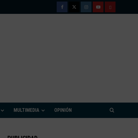
Facebook
Twitter
Instagram
Youtube
TÉRMINOS
Y
CONDICIONE
DE
USO
M
MULTIMEDIA
OPINIÓN