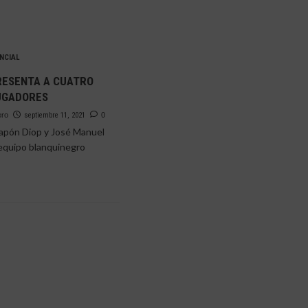
NCIAL
RESENTA A CUATRO
UGADORES
ero
septiembre 11, 2021
0
 Tapón Diop y José Manuel
l equipo blanquinegro
.
e
SENTA
TRO
VOS
ADORES