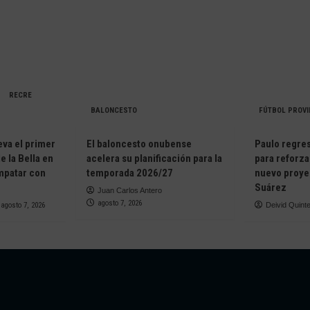
RECRE
BALONCESTO
FÚTBOL PROVI
eva el primer
El baloncesto onubense
Paulo regresa
e la Bella en
acelera su planificación para la
para reforza
empatar con
temporada 2026/27
nuevo proye
Suárez
Juan Carlos Antero
agosto 7, 2026
agosto 7, 2026
Deivid Quint