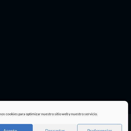
mos cookies para optimizar nuestro sitio web y nuestro servicio.
Facebook
Twitter
Instagram
Youtube
TÉRMINOS
Acepto
Descartar
Preferencias