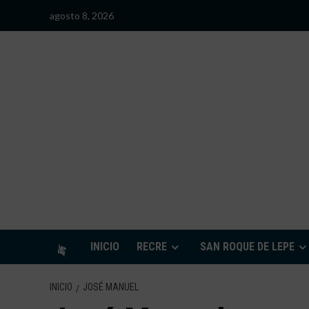
Saltar
agosto 8, 2026
al
contenido
S
INICIO
RECRE
SAN ROQUE DE LEPE
INICIO
JOSÉ MANUEL