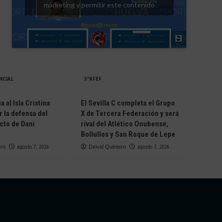
márketing y permitir este contenido
NCIAL
3ªRFEF
 al Isla Cristina
El Sevilla C completa el Grupo
r la defensa del
X de Tercera Federación y será
cto de Dani
rival del Atlético Onubense,
Bollullos y San Roque de Lepe
ero
agosto 7, 2026
Deivid Quintero
agosto 7, 2026