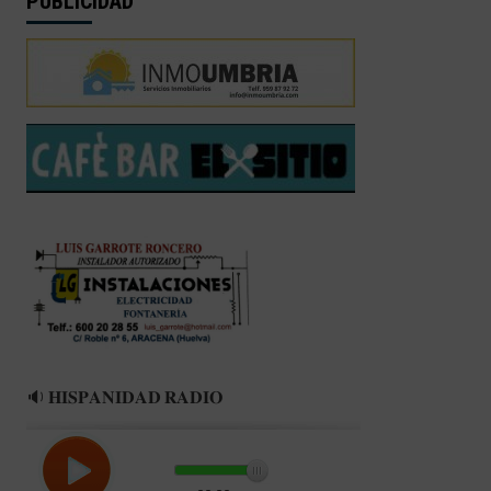
PUBLICIDAD
🔉 𝐇𝐈𝐒𝐏𝐀𝐍𝐈𝐃𝐀𝐃 𝐑𝐀𝐃𝐈𝐎