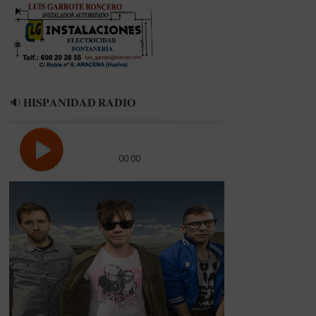
🔉 𝐇𝐈𝐒𝐏𝐀𝐍𝐈𝐃𝐀𝐃 𝐑𝐀𝐃𝐈𝐎