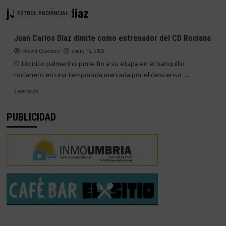
jJuan carlos diaz
FÚTBOL PROVINCIAL
Juan Carlos Díaz dimite como entrenador del CD Rociana
Deivid Quintero
enero 15, 2026
El técnico palmerino pone fin a su etapa en el banquillo
rocianero en una temporada marcada por el descenso ...
Leer
Leer más
más
sobre
PUBLICIDAD
Juan
Carlos
Díaz
dimite
como
entrenador
del
CD
Rociana