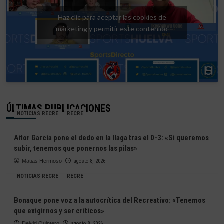
Haz clic para aceptar las cookies de
márketing y permitir este contenido
ÚLTIMAS PUBLICACIONES
NOTICIAS RECRE
RECRE
Aitor García pone el dedo en la llaga tras el 0-3: «Si queremos
subir, tenemos que ponernos las pilas»
Matias Hermoso
agosto 8, 2026
NOTICIAS RECRE
RECRE
Bonaque pone voz a la autocrítica del Recreativo: «Tenemos
que exigirnos y ser críticos»
Deivid Quintero
agosto 8, 2026