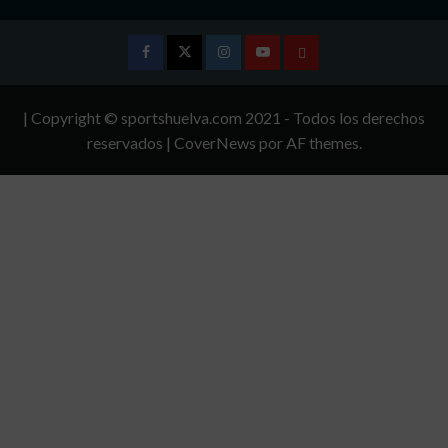
Facebook
Twitter
Instagram
Youtube
TÉRMINOS
Y
| Copyright © sportshuelva.com 2021 - Todos los derechos
CONDICIONES
reservados
|
CoverNews
por AF themes.
DE
USO