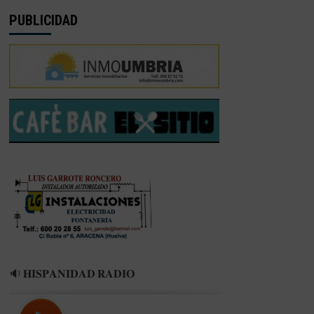
sobre
PUBLICIDAD
EL
VILLABLANCA
FIRMA
A
JESÚS
MORGADO
🔉 𝐇𝐈𝐒𝐏𝐀𝐍𝐈𝐃𝐀𝐃 𝐑𝐀𝐃𝐈𝐎