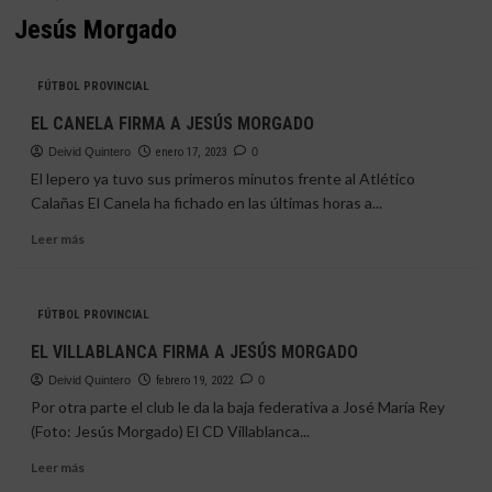
Jesús Morgado
FÚTBOL PROVINCIAL
EL CANELA FIRMA A JESÚS MORGADO
Deivid Quintero
enero 17, 2023
0
El lepero ya tuvo sus primeros minutos frente al Atlético
Calañas El Canela ha fichado en las últimas horas a...
Leer
Leer más
más
sobre
EL
FÚTBOL PROVINCIAL
CANELA
FIRMA
EL VILLABLANCA FIRMA A JESÚS MORGADO
A
Deivid Quintero
JESÚS
febrero 19, 2022
0
MORGADO
Por otra parte el club le da la baja federativa a José María Rey
(Foto: Jesús Morgado) El CD Villablanca...
Leer
Leer más
más