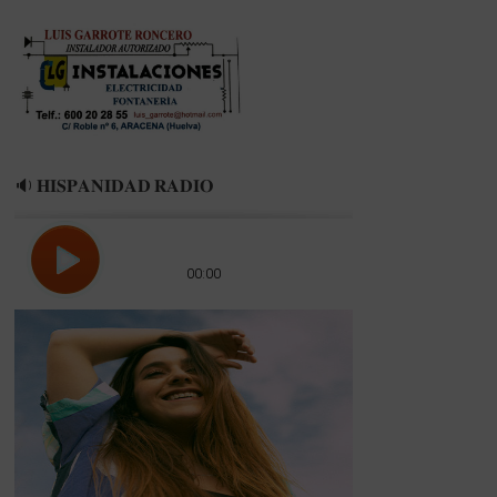
🔉 𝐇𝐈𝐒𝐏𝐀𝐍𝐈𝐃𝐀𝐃 𝐑𝐀𝐃𝐈𝐎