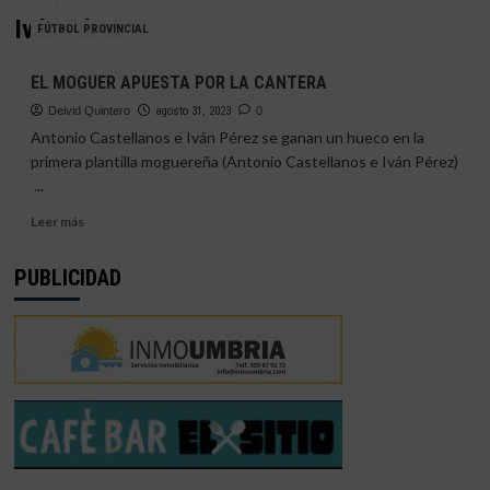
Iván Pérez
FÚTBOL PROVINCIAL
EL MOGUER APUESTA POR LA CANTERA
Deivid Quintero
agosto 31, 2023
0
Antonio Castellanos e Iván Pérez se ganan un hueco en la
primera plantilla moguereña (Antonio Castellanos e Iván Pérez)
...
Leer
Leer más
más
sobre
PUBLICIDAD
EL
MOGUER
APUESTA
POR
LA
CANTERA