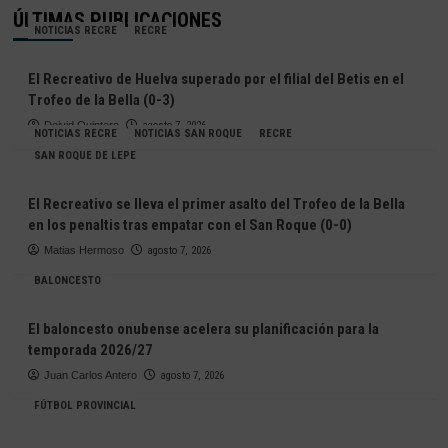
ÚLTIMAS PUBLICACIONES
NOTICIAS RECRE
RECRE
El Recreativo de Huelva superado por el filial del Betis en el
Trofeo de la Bella (0-3)
Deivid Quintero
agosto 7, 2026
NOTICIAS RECRE
NOTICIAS SAN ROQUE
RECRE
SAN ROQUE DE LEPE
El Recreativo se lleva el primer asalto del Trofeo de la Bella
en los penaltis tras empatar con el San Roque (0-0)
Matias Hermoso
agosto 7, 2026
BALONCESTO
El baloncesto onubense acelera su planificación para la
temporada 2026/27
Juan Carlos Antero
agosto 7, 2026
FÚTBOL PROVINCIAL