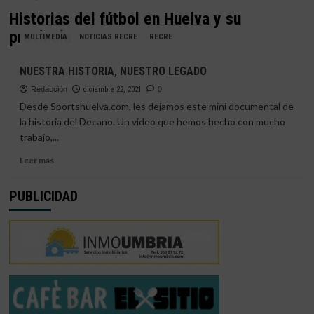
Historias del fútbol en Huelva y su
provincia
MULTIMEDIA
NOTICIAS RECRE
RECRE
NUESTRA HISTORIA, NUESTRO LEGADO
Redacción
diciembre 22, 2021
0
Desde Sportshuelva.com, les dejamos este mini documental de
la historia del Decano. Un vídeo que hemos hecho con mucho
trabajo,...
Leer
Leer más
más
sobre
PUBLICIDAD
NUESTRA
HISTORIA,
NUESTRO
LEGADO