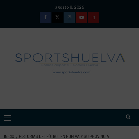
Saltar
agosto 8, 2026
al
contenido
Facebook
Twitter
Instagram
Youtube
TÉRMINOS
Y
CONDICIONES
DE
USO
SPORTSHUELVA.
Menú
primario
INICIO
HISTORIAS DEL FÚTBOL EN HUELVA Y SU PROVINCIA