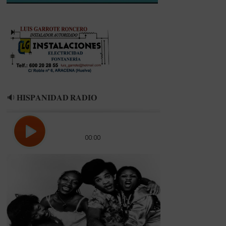
🔉 𝐇𝐈𝐒𝐏𝐀𝐍𝐈𝐃𝐀𝐃 𝐑𝐀𝐃𝐈𝐎