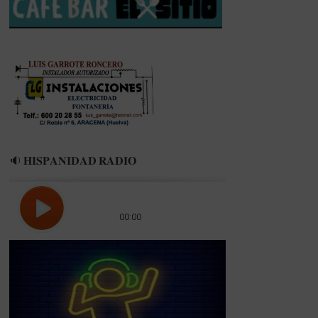
HUELVA
RECIBIR
A
LA
SELECCIÓN
EN
PARTIDO
OFICIAL»
🔉 𝐇𝐈𝐒𝐏𝐀𝐍𝐈𝐃𝐀𝐃 𝐑𝐀𝐃𝐈𝐎