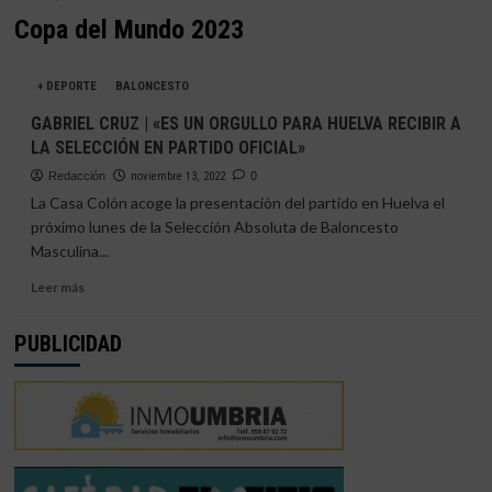
Copa del Mundo 2023
+ DEPORTE
BALONCESTO
GABRIEL CRUZ | «ES UN ORGULLO PARA HUELVA RECIBIR A
LA SELECCIÓN EN PARTIDO OFICIAL»
Redacción
noviembre 13, 2022
0
La Casa Colón acoge la presentación del partido en Huelva el
próximo lunes de la Selección Absoluta de Baloncesto
Masculina...
Leer
Leer más
más
sobre
PUBLICIDAD
GABRIEL
CRUZ
|
«ES
UN
ORGULLO
PARA