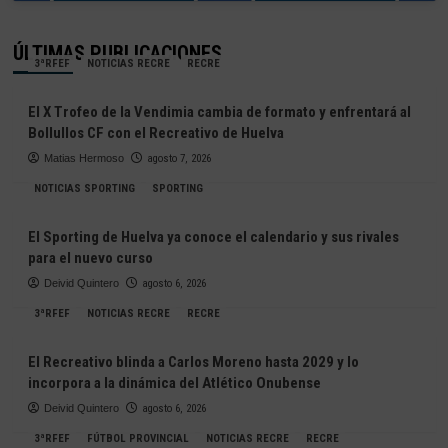
ÚLTIMAS PUBLICACIONES
3ªRFEF
NOTICIAS RECRE
RECRE
El X Trofeo de la Vendimia cambia de formato y enfrentará al
Bollullos CF con el Recreativo de Huelva
Matias Hermoso
agosto 7, 2026
NOTICIAS SPORTING
SPORTING
El Sporting de Huelva ya conoce el calendario y sus rivales
para el nuevo curso
Deivid Quintero
agosto 6, 2026
3ªRFEF
NOTICIAS RECRE
RECRE
El Recreativo blinda a Carlos Moreno hasta 2029 y lo
incorpora a la dinámica del Atlético Onubense
Deivid Quintero
agosto 6, 2026
3ªRFEF
FÚTBOL PROVINCIAL
NOTICIAS RECRE
RECRE