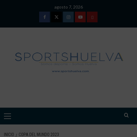
Saltar
agosto 7, 2026
al
contenido
Facebook
Twitter
Instagram
Youtube
TÉRMINOS
Y
CONDICIONES
DE
USO
SPORTSHUELVA.
Menú
primario
INICIO
COPA DEL MUNDO 2023