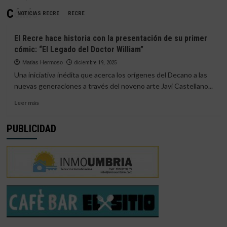
Cómic
NOTICIAS RECRE
RECRE
El Recre hace historia con la presentación de su primer
cómic: “El Legado del Doctor William”
Matias Hermoso
diciembre 19, 2025
Una iniciativa inédita que acerca los orígenes del Decano a las
nuevas generaciones a través del noveno arte Javi Castellano...
Leer
Leer más
más
sobre
PUBLICIDAD
El
Recre
hace
historia
con
la
presentación
de
su
primer
cómic: