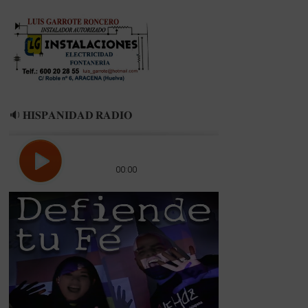
“El
Legado
del
Doctor
William”
🔉 𝐇𝐈𝐒𝐏𝐀𝐍𝐈𝐃𝐀𝐃 𝐑𝐀𝐃𝐈𝐎