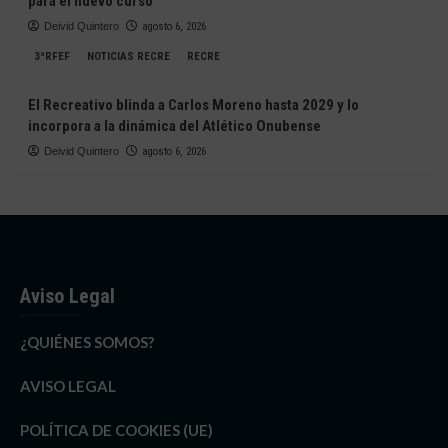
para el nuevo curso
Deivid Quintero
agosto 6, 2026
3ªRFEF
NOTICIAS RECRE
RECRE
El Recreativo blinda a Carlos Moreno hasta 2029 y lo
incorpora a la dinámica del Atlético Onubense
Deivid Quintero
agosto 6, 2026
Aviso Legal
¿QUIÉNES SOMOS?
AVISO LEGAL
POLÍTICA DE COOKIES (UE)