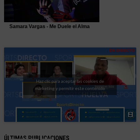
Haz clic para aceptar las cookies de
márketing y permitir este contenido
ÚLTIMAS PUBLICACIONES