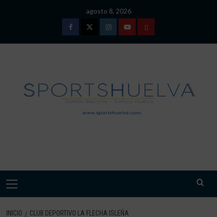
Saltar
agosto 8, 2026
al
contenido
Facebook
Twitter
Instagram
Youtube
TÉRMINOS
Y
CONDICIONES
DE
USO
SPORTSHUELVA.
Menú
primario
INICIO
CLUB DEPORTIVO LA FLECHA ISLEÑA