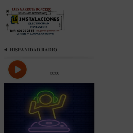
SALA
🔉 𝐇𝐈𝐒𝐏𝐀𝐍𝐈𝐃𝐀𝐃 𝐑𝐀𝐃𝐈𝐎