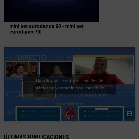
Haz clic para aceptar las cookies de
márketing y permitir este contenido
ÚLTIMAS PUBLICACIONES