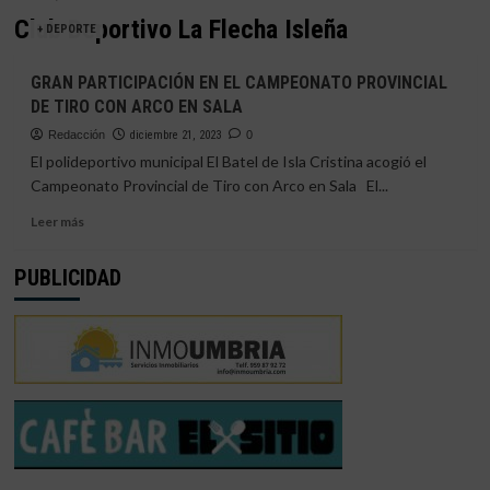
Club Deportivo La Flecha Isleña
+ DEPORTE
GRAN PARTICIPACIÓN EN EL CAMPEONATO PROVINCIAL
DE TIRO CON ARCO EN SALA
Redacción
diciembre 21, 2023
0
El polideportivo municipal El Batel de Isla Cristina acogió el
Campeonato Provincial de Tiro con Arco en Sala El...
Leer
Leer más
más
sobre
PUBLICIDAD
GRAN
PARTICIPACIÓN
EN
EL
CAMPEONATO
PROVINCIAL
DE
TIRO
CON
ARCO
EN