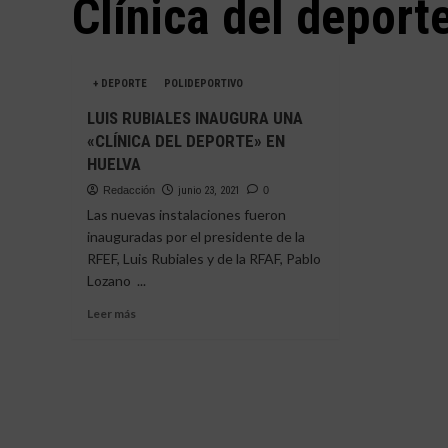
Clínica del deport
+ DEPORTE
POLIDEPORTIVO
LUIS RUBIALES INAUGURA UNA
«CLÍNICA DEL DEPORTE» EN
HUELVA
Redacción
junio 23, 2021
0
Las nuevas instalaciones fueron
inauguradas por el presidente de la
RFEF, Luis Rubiales y de la RFAF, Pablo
Lozano ...
Leer
Leer más
más
sobre
LUIS
RUBIALES
INAUGURA
UNA
«CLÍNICA