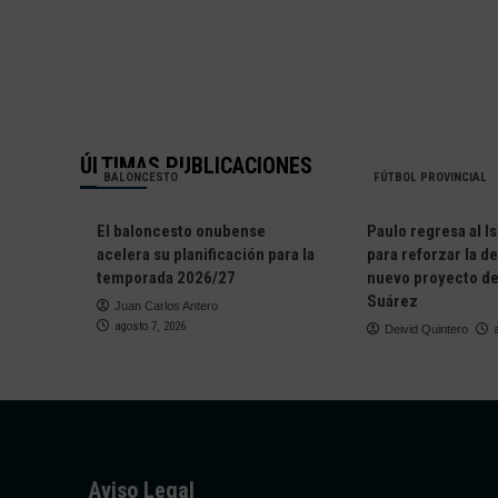
ÚLTIMAS PUBLICACIONES
BALONCESTO
FÚTBOL PROVINCIAL
El baloncesto onubense
Paulo regresa al Is
acelera su planificación para la
para reforzar la d
temporada 2026/27
nuevo proyecto de
Suárez
Juan Carlos Antero
agosto 7, 2026
Deivid Quintero
Aviso Legal