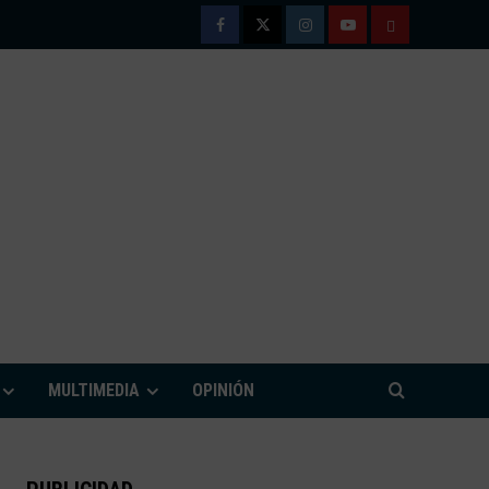
Facebook
Twitter
Instagram
Youtube
TÉRMINOS
Y
CONDICIONE
DE
USO
M
MULTIMEDIA
OPINIÓN