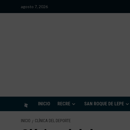
Saltar
agosto 7, 2026
al
contenido
S
INICIO
RECRE
SAN ROQUE DE LEPE
INICIO
CLÍNICA DEL DEPORTE