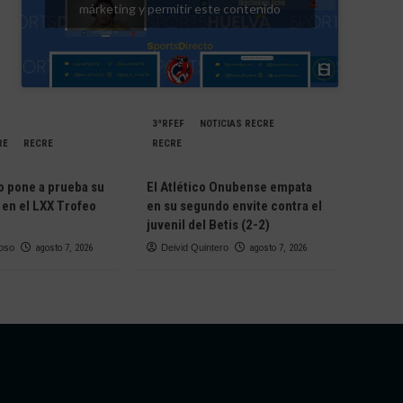
márketing y permitir este contenido
3ªRFEF
NOTICIAS RECRE
RE
RECRE
RECRE
o pone a prueba su
El Atlético Onubense empata
 en el LXX Trofeo
en su segundo envite contra el
juvenil del Betis (2-2)
oso
agosto 7, 2026
Deivid Quintero
agosto 7, 2026