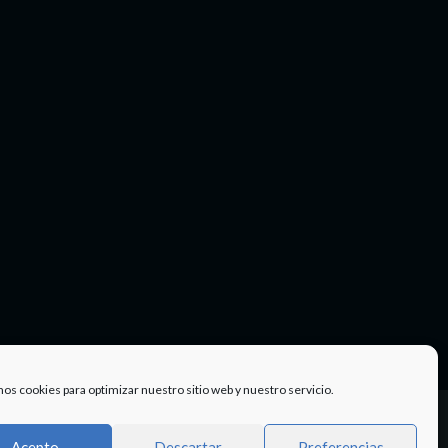
mos cookies para optimizar nuestro sitio web y nuestro servicio.
Facebook
Twitter
Instagram
Youtube
TÉRMINOS
Acepto
Descartar
Preferencias