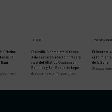
3ªRFEF
NOTICIAS REC
la Cristina
El Sevilla C completa el Grupo
El Recreativ
efensa del
X de Tercera Federación y será
crecimiento
 Dani
rival del Atlético Onubense,
de la Bella
Bollullos y San Roque de Lepe
Matias Herm
agosto 7, 2026
Deivid Quintero
agosto 7, 2026