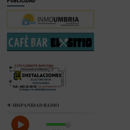
PUBLICIDAD
🔉 𝐇𝐈𝐒𝐏𝐀𝐍𝐈𝐃𝐀𝐃 𝐑𝐀𝐃𝐈𝐎