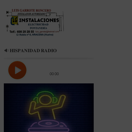
🔉 𝐇𝐈𝐒𝐏𝐀𝐍𝐈𝐃𝐀𝐃 𝐑𝐀𝐃𝐈𝐎