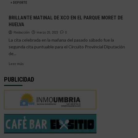
Y
más
+ DEPORTE
DAVID
sobre
RODRÍGUEZ
ARACENA
BRILLANTE MATINAL DE XCO EN EL PARQUE MORET DE
SERÁ
HUELVA
LA
META
Redacción
marzo 20, 2023
0
DE
La cita celebrada en la mañana del pasado sábado fue la
LA
segunda cita puntuable para el Circuito Provincial Diputación
X
de...
EDICIÓN
DE
Leer
Leer más
LA
más
HUEX
sobre
PUBLICIDAD
EXTREMA
BRILLANTE
MATINAL
DE
XCO
EN
EL
PARQUE
MORET
DE
HUELVA