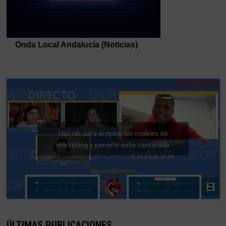
Haz clic para aceptar las cookies de
márketing y permitir este contenido
ÚLTIMAS PUBLICACIONES