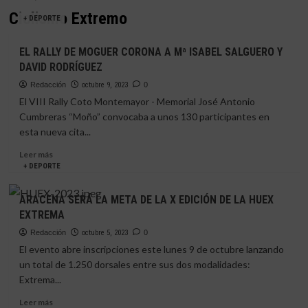
Ciclismo Extremo
+ DEPORTE
EL RALLY DE MOGUER CORONA A Mª ISABEL SALGUERO Y
DAVID RODRÍGUEZ
Redacción
octubre 9, 2023
0
El VIII Rally Coto Montemayor - Memorial José Antonio
Cumbreras “Moño” convocaba a unos 130 participantes en
esta nueva cita...
Leer
Leer más
más
+ DEPORTE
sobre
EL
ARACENA SERÁ LA META DE LA X EDICIÓN DE LA HUEX
RALLY
EXTREMA
DE
MOGUER
Redacción
octubre 5, 2023
0
CORONA
El evento abre inscripciones este lunes 9 de octubre lanzando
A
un total de 1.250 dorsales entre sus dos modalidades:
Mª
Extrema...
ISABEL
SALGUERO
Leer
Leer más