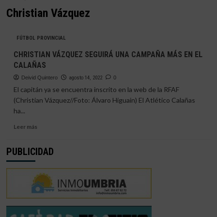
Christian Vázquez
FÚTBOL PROVINCIAL
CHRISTIAN VÁZQUEZ SEGUIRÁ UNA CAMPAÑA MÁS EN EL
CALAÑAS
Deivid Quintero
agosto 14, 2022
0
El capitán ya se encuentra inscrito en la web de la RFAF
(Christian Vázquez//Foto: Álvaro Higuain) El Atlético Calañas
ha...
Leer
Leer más
más
sobre
PUBLICIDAD
CHRISTIAN
VÁZQUEZ
SEGUIRÁ
UNA
CAMPAÑA
MÁS
EN