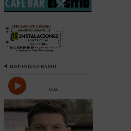
EL
CALAÑAS
🔉 𝐇𝐈𝐒𝐏𝐀𝐍𝐈𝐃𝐀𝐃 𝐑𝐀𝐃𝐈𝐎