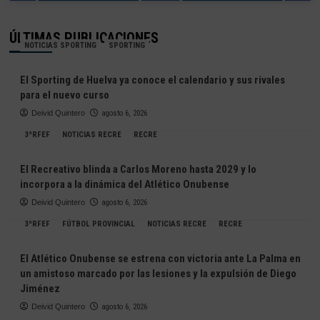
ÚLTIMAS PUBLICACIONES
NOTICIAS SPORTING
SPORTING
El Sporting de Huelva ya conoce el calendario y sus rivales
para el nuevo curso
Deivid Quintero
agosto 6, 2026
3ªRFEF
NOTICIAS RECRE
RECRE
El Recreativo blinda a Carlos Moreno hasta 2029 y lo
incorpora a la dinámica del Atlético Onubense
Deivid Quintero
agosto 6, 2026
3ªRFEF
FÚTBOL PROVINCIAL
NOTICIAS RECRE
RECRE
El Atlético Onubense se estrena con victoria ante La Palma en
un amistoso marcado por las lesiones y la expulsión de Diego
Jiménez
Deivid Quintero
agosto 6, 2026