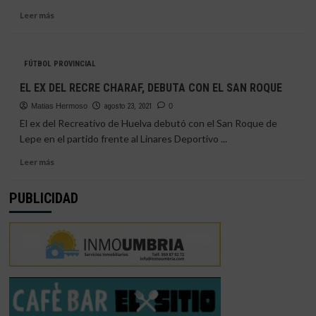
Leer
Leer más
más
sobre
CHARAF,
FÚTBOL PROVINCIAL
INSCRITO
COMO
EL EX DEL RECRE CHARAF, DEBUTA CON EL SAN ROQUE
NUEVO
Matias Hermoso
JUGADOR
agosto 23, 2021
0
DEL
El ex del Recreativo de Huelva debutó con el San Roque de
SAN
Lepe en el partido frente al Linares Deportivo ...
ROQUE
Leer
DE
Leer más
más
LEPE
sobre
PUBLICIDAD
EL
EX
DEL
RECRE
CHARAF,
DEBUTA
CON
EL
SAN