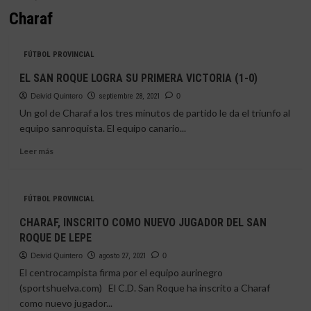
Charaf
FÚTBOL PROVINCIAL
EL SAN ROQUE LOGRA SU PRIMERA VICTORIA (1-0)
Deivid Quintero
septiembre 28, 2021
0
Un gol de Charaf a los tres minutos de partido le da el triunfo al
equipo sanroquista. El equipo canario...
Leer
Leer más
más
sobre
EL
FÚTBOL PROVINCIAL
SAN
ROQUE
CHARAF, INSCRITO COMO NUEVO JUGADOR DEL SAN
LOGRA
ROQUE DE LEPE
SU
PRIMERA
Deivid Quintero
agosto 27, 2021
0
VICTORIA
El centrocampista firma por el equipo aurinegro
(1-
(sportshuelva.com) El C.D. San Roque ha inscrito a Charaf
0)
como nuevo jugador...