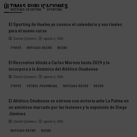
ÚLTIMAS PUBLICACIONES
NOTICIAS SPORTING
SPORTING
El Sporting de Huelva ya conoce el calendario y sus rivales
para el nuevo curso
Deivid Quintero
agosto 6, 2026
3ªRFEF
NOTICIAS RECRE
RECRE
El Recreativo blinda a Carlos Moreno hasta 2029 y lo
incorpora a la dinámica del Atlético Onubense
Deivid Quintero
agosto 6, 2026
3ªRFEF
FÚTBOL PROVINCIAL
NOTICIAS RECRE
RECRE
El Atlético Onubense se estrena con victoria ante La Palma en
un amistoso marcado por las lesiones y la expulsión de Diego
Jiménez
Deivid Quintero
agosto 6, 2026
NOTICIAS RECRE
RECRE