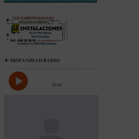
ROQUE
🔉 𝐇𝐈𝐒𝐏𝐀𝐍𝐈𝐃𝐀𝐃 𝐑𝐀𝐃𝐈𝐎