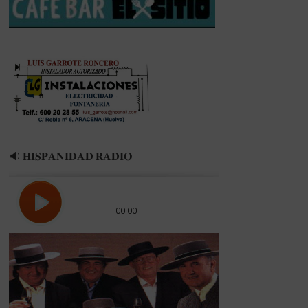
🔉 𝐇𝐈𝐒𝐏𝐀𝐍𝐈𝐃𝐀𝐃 𝐑𝐀𝐃𝐈𝐎