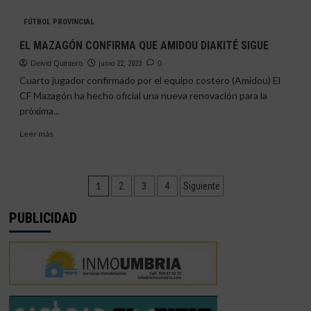
JUANJO
FÚTBOL PROVINCIAL
ROSALES
SUMARÁ
EL MAZAGÓN CONFIRMA QUE AMIDOU DIAKITÉ SIGUE
UNA
Deivid Quintero
CAMPAÑA
junio 22, 2023
0
MÁS
Cuarto jugador confirmado por el equipo costero (Amidou) El
EN
CF Mazagón ha hecho oficial una nueva renovación para la
EL
próxima...
MAZAGÓN
Leer
Leer más
más
sobre
EL
Paginación
MAZAGÓN
1
2
3
4
Siguiente
CONFIRMA
de
QUE
PUBLICIDAD
AMIDOU
entradas
DIAKITÉ
SIGUE