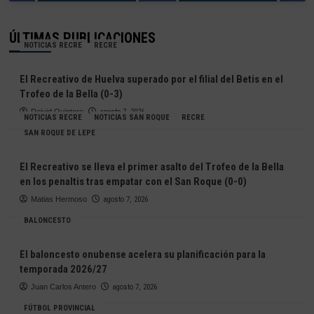
ÚLTIMAS PUBLICACIONES
NOTICIAS RECRE
RECRE
El Recreativo de Huelva superado por el filial del Betis en el
Trofeo de la Bella (0-3)
Deivid Quintero
agosto 7, 2026
NOTICIAS RECRE
NOTICIAS SAN ROQUE
RECRE
SAN ROQUE DE LEPE
El Recreativo se lleva el primer asalto del Trofeo de la Bella
en los penaltis tras empatar con el San Roque (0-0)
Matias Hermoso
agosto 7, 2026
BALONCESTO
El baloncesto onubense acelera su planificación para la
temporada 2026/27
Juan Carlos Antero
agosto 7, 2026
FÚTBOL PROVINCIAL