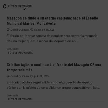
CF Mazagón
FÚTBOL PROVINCIAL
Mazagón se rinde a su eterna capitana: nace el Estadio
Municipal Maribel Monsalvete
Deivid Quintero
diciembre 23, 2025
El feudo onubense cambia de nombre para honrar la memoria
de una mujer que fue motor del deporte en en...
Leer
Leer más
más
FÚTBOL PROVINCIAL
sobre
Mazagón
Cristian Agüero continuará al frente del Mazagón CF una
se
temporada más
rinde
a
Deivid Quintero
julio 31, 2025
su
El técnico azulón seguirá liderando el proyecto del equipo
eterna
sénior con la misión de consolidar un grupo competitivo y fiel...
capitana:
nace
Leer
Leer más
el
más
FÚTBOL PROVINCIAL
Estadio
sobre
Municipal