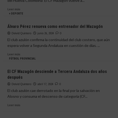
del Huelva Colombina El CF Mazagón vuelve a...
CF
Mazagón
Leer
Leer más
más
+ DEPORTE
sobre
El
Álvaro Pérez renueva como entrenador del Mazagón
CF
Mazagón
Deivid Quintero
junio 26, 2024
0
vuelve
El club azulón confirma la continuidad del club costero, que aún
a
espera volver a Segunda Andaluza en cuestión de días. ...
Segunda
Andaluza
Leer
Leer más
y
más
FÚTBOL PROVINCIAL
cierra
sobre
el
Álvaro
El CF Mazagón desciende a Tercera Andaluza dos años
cupo
Pérez
después
de
renueva
los
como
Deivid Quintero
abril 17, 2024
0
16
entrenador
El club azulón cae derrotado en la final por la salvación en
equipos
del
Alosno y consuma el descenso de categoría (CF...
Mazagón
Leer
Leer más
más
sobre