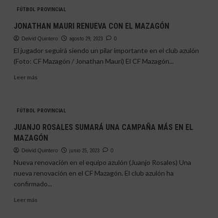
El
FÚTBOL PROVINCIAL
CF
Mazagón
JONATHAN MAURI RENUEVA CON EL MAZAGÓN
desciende
Deivid Quintero
a
agosto 29, 2023
0
Tercera
El jugador seguirá siendo un pilar importante en el club azulón
Andaluza
(Foto: CF Mazagón / Jonathan Mauri) El CF Mazagón...
dos
Leer
años
Leer más
más
después
sobre
JONATHAN
FÚTBOL PROVINCIAL
MAURI
RENUEVA
JUANJO ROSALES SUMARÁ UNA CAMPAÑA MÁS EN EL
CON
MAZAGÓN
EL
MAZAGÓN
Deivid Quintero
junio 25, 2023
0
Nueva renovación en el equipo azulón (Juanjo Rosales) Una
nueva renovación en el CF Mazagón. El club azulón ha
confirmado...
Leer
Leer más
más
sobre