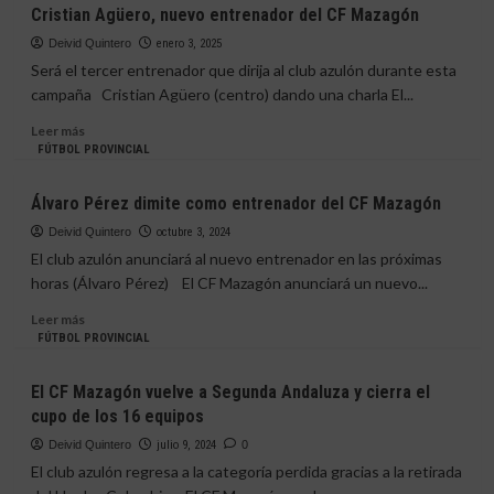
Cristian
Cristian Agüero, nuevo entrenador del CF Mazagón
Maribel
Agüero
Monsalvete
continuará
Deivid Quintero
enero 3, 2025
al
Será el tercer entrenador que dirija al club azulón durante esta
frente
campaña Cristian Agüero (centro) dando una charla El...
del
Mazagón
Leer
Leer más
CF
más
FÚTBOL PROVINCIAL
una
sobre
temporada
Cristian
Álvaro Pérez dimite como entrenador del CF Mazagón
más
Agüero,
nuevo
Deivid Quintero
octubre 3, 2024
entrenador
El club azulón anunciará al nuevo entrenador en las próximas
del
horas (Álvaro Pérez) El CF Mazagón anunciará un nuevo...
CF
Mazagón
Leer
Leer más
más
FÚTBOL PROVINCIAL
sobre
Álvaro
El CF Mazagón vuelve a Segunda Andaluza y cierra el
Pérez
cupo de los 16 equipos
dimite
como
Deivid Quintero
julio 9, 2024
0
entrenador
El club azulón regresa a la categoría perdida gracias a la retirada
del