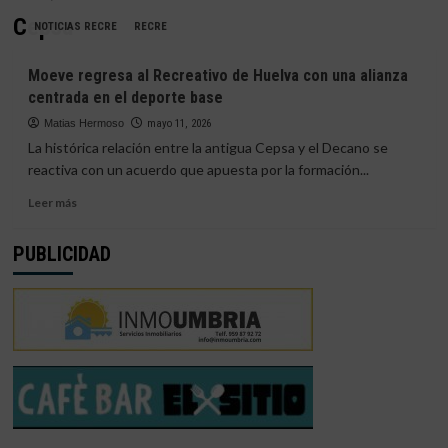
Cepsa
NOTICIAS RECRE
RECRE
Moeve regresa al Recreativo de Huelva con una alianza
centrada en el deporte base
Matias Hermoso
mayo 11, 2026
La histórica relación entre la antigua Cepsa y el Decano se
reactiva con un acuerdo que apuesta por la formación...
Leer
Leer más
más
sobre
PUBLICIDAD
Moeve
regresa
al
Recreativo
de
Huelva
con
una
alianza
centrada
en