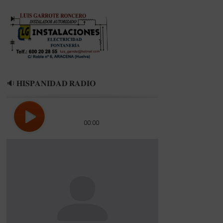
el
deporte
base
🔉 𝐇𝐈𝐒𝐏𝐀𝐍𝐈𝐃𝐀𝐃 𝐑𝐀𝐃𝐈𝐎