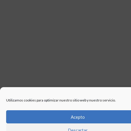
USO
Utilizamos cookies para optimizar nuestro sitio web y nuestro servicio.
Acepto
Descartar