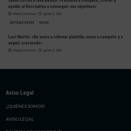
Samu Cortés e Iván Benito: «Venimos a competir, crecer y
ayudar al Recreativo a conseguir sus objetivos»
Matias Hermoso
agosto 6, 2026
NOTICIAS RECRE
RECRE
Luci Martín: «No venís a rellenar plantilla; venís a competir y a
seguir creciendo»
Matias Hermoso
agosto 6, 2026
Aviso Legal
¿QUIÉNES SOMOS?
AVISO LEGAL