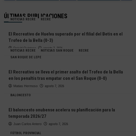
ÚLTIMAS PUBLICACIONES
NOTICIAS RECRE
RECRE
El Recreativo de Huelva superado por el filial del Betis en el
Trofeo de la Bella (0-3)
Deivid Quintero
agosto 7, 2026
NOTICIAS RECRE
NOTICIAS SAN ROQUE
RECRE
SAN ROQUE DE LEPE
El Recreativo se lleva el primer asalto del Trofeo de la Bella
en los penaltis tras empatar con el San Roque (0-0)
Matias Hermoso
agosto 7, 2026
BALONCESTO
El baloncesto onubense acelera su planificación para la
temporada 2026/27
Juan Carlos Antero
agosto 7, 2026
FÚTBOL PROVINCIAL