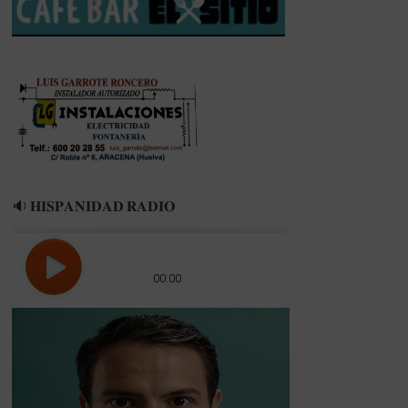
CDB
ENRIQUE
BENÍTEZ
HUELVA
COMERCIO
🔉 𝐇𝐈𝐒𝐏𝐀𝐍𝐈𝐃𝐀𝐃 𝐑𝐀𝐃𝐈𝐎