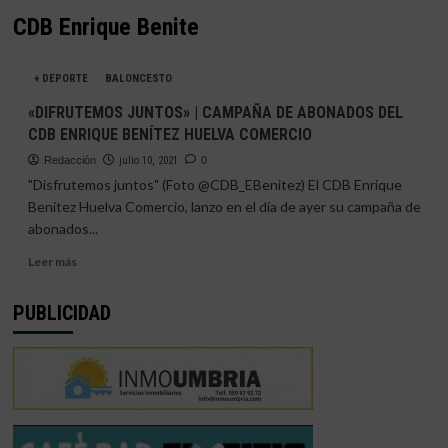
CDB Enrique Benite
+ DEPORTE
BALONCESTO
«DIFRUTEMOS JUNTOS» | CAMPAÑA DE ABONADOS DEL
CDB ENRIQUE BENÍTEZ HUELVA COMERCIO
Redacción
julio 10, 2021
0
"Disfrutemos juntos" (Foto @CDB_EBenitez) El CDB Enrique
Benítez Huelva Comercio, lanzo en el día de ayer su campaña de
abonados...
Leer
Leer más
más
sobre
PUBLICIDAD
«DIFRUTEMOS
JUNTOS»
|
CAMPAÑA
DE
ABONADOS
DEL