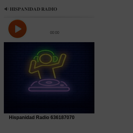
🔉 𝐇𝐈𝐒𝐏𝐀𝐍𝐈𝐃𝐀𝐃 𝐑𝐀𝐃𝐈𝐎