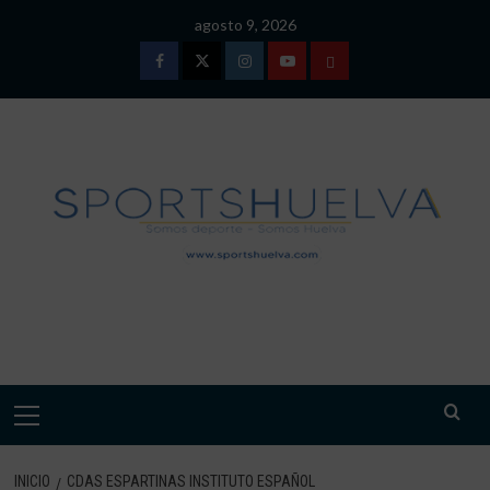
Saltar
agosto 9, 2026
al
contenido
Facebook
Twitter
Instagram
Youtube
TÉRMINOS
Y
CONDICIONES
DE
USO
SPORTSHUELVA.
Menú
primario
INICIO
CDAS ESPARTINAS INSTITUTO ESPAÑOL