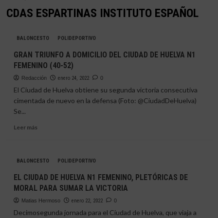
CDAS ESPARTINAS INSTITUTO ESPAÑOL
BALONCESTO
POLIDEPORTIVO
GRAN TRIUNFO A DOMICILIO DEL CIUDAD DE HUELVA N1
FEMENINO (40-52)
Redacción
enero 24, 2022
0
El Ciudad de Huelva obtiene su segunda victoria consecutiva
cimentada de nuevo en la defensa (Foto: @CiudadDeHuelva)
Se...
Leer
Leer más
más
sobre
GRAN
BALONCESTO
POLIDEPORTIVO
TRIUNFO
A
EL CIUDAD DE HUELVA N1 FEMENINO, PLETÓRICAS DE
DOMICILIO
MORAL PARA SUMAR LA VICTORIA
DEL
CIUDAD
Matias Hermoso
enero 22, 2022
0
DE
Decimosegunda jornada para el Ciudad de Huelva, que viaja a