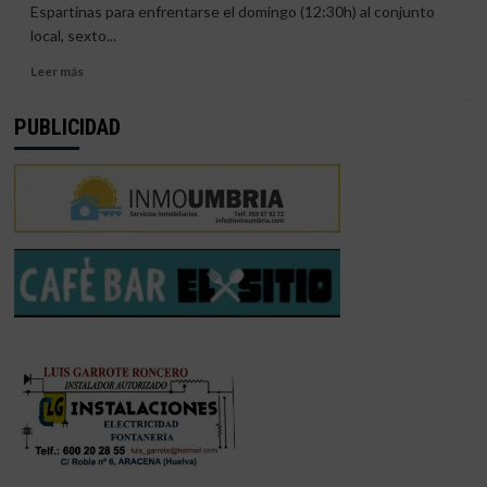
HUELVA
Espartinas para enfrentarse el domingo (12:30h) al conjunto
N1
local, sexto...
FEMENINO
(40-
Leer
Leer más
52)
más
sobre
PUBLICIDAD
EL
CIUDAD
DE
HUELVA
N1
FEMENINO,
PLETÓRICAS
DE
MORAL
PARA
SUMAR
LA
VICTORIA