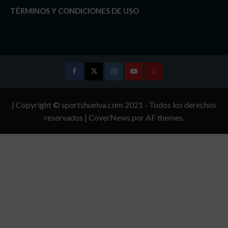
TÉRMINOS Y CONDICIONES DE USO
Facebook
Twitter
Instagram
Youtube
TÉRMINOS
Y
| Copyright © sportshuelva.com 2021 - Todos los derechos
CONDICIONES
reservados
|
CoverNews
por AF themes.
DE
USO