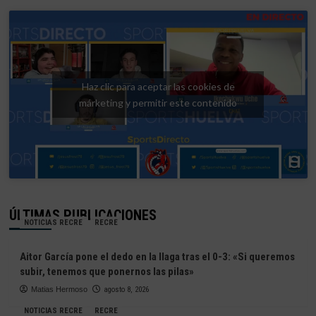
Haz clic para aceptar las cookies de
márketing y permitir este contenido
ÚLTIMAS PUBLICACIONES
NOTICIAS RECRE
RECRE
Aitor García pone el dedo en la llaga tras el 0-3: «Si queremos
subir, tenemos que ponernos las pilas»
Matias Hermoso
agosto 8, 2026
NOTICIAS RECRE
RECRE