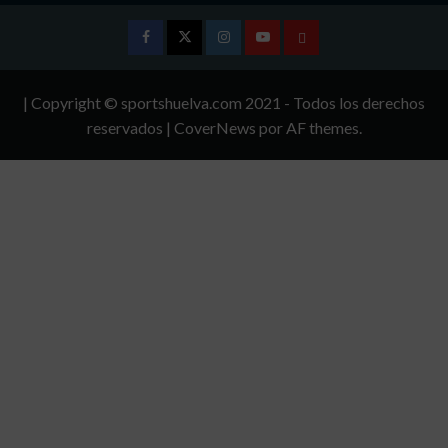
Facebook
Twitter
Instagram
Youtube
TÉRMINOS
Y
| Copyright © sportshuelva.com 2021 - Todos los derechos
CONDICIONES
reservados
|
CoverNews
por AF themes.
DE
USO