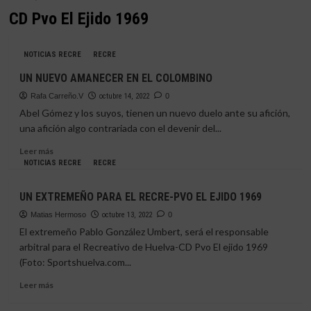
CD Pvo El Ejido 1969
NOTICIAS RECRE
RECRE
UN NUEVO AMANECER EN EL COLOMBINO
Rafa Carreño.V
octubre 14, 2022
0
Abel Gómez y los suyos, tienen un nuevo duelo ante su afición,
una afición algo contrariada con el devenir del...
Leer
Leer más
más
NOTICIAS RECRE
RECRE
sobre
UN
UN EXTREMEÑO PARA EL RECRE-PVO EL EJIDO 1969
NUEVO
AMANECER
Matias Hermoso
octubre 13, 2022
0
EN
El extremeño Pablo González Umbert, será el responsable
EL
arbitral para el Recreativo de Huelva-CD Pvo El ejido 1969
COLOMBINO
(Foto: Sportshuelva.com...
Leer
Leer más
más
sobre