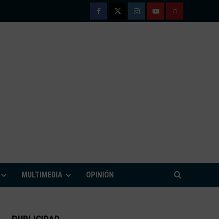
Facebook
Twitter
Instagram
Youtube
TÉRMINOS
Y
CONDICIONE
DE
USO
M
MULTIMEDIA
OPINIÓN