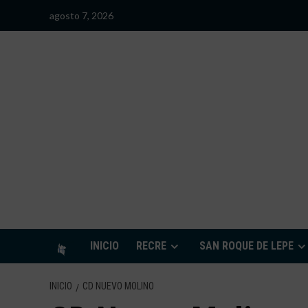
Saltar
agosto 7, 2026
al
contenido
S
INICIO
RECRE
SAN ROQUE DE LEPE
INICIO
CD NUEVO MOLINO