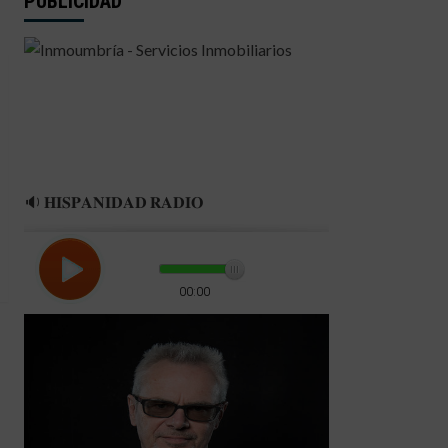
PUBLICIDAD
🔉 𝐇𝐈𝐒𝐏𝐀𝐍𝐈𝐃𝐀𝐃 𝐑𝐀𝐃𝐈𝐎