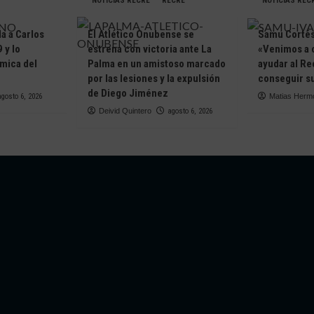
NOTICIAS RECRE
RECRE
NOTICIAS REC
da a Carlos
El Atlético Onubense se
Samu Cortés 
 y lo
estrena con victoria ante La
«Venimos a 
ámica del
Palma en un amistoso marcado
ayudar al Re
e
por las lesiones y la expulsión
conseguir su
de Diego Jiménez
agosto 6, 2026
Matias Herm
Deivid Quintero
agosto 6, 2026