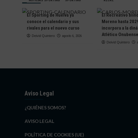
NOTICIAS SPORTING
SPORTING
RECRE
su
descenso
El Sporting de Huelva ya
El Recreativo blin
conoce el calendario y sus
Moreno hasta 2029
rivales para el nuevo curso
incorpora a la din
Atlético Onubens
Deivid Quintero
agosto 6, 2026
Deivid Quintero
Aviso Legal
¿QUIÉNES SOMOS?
AVISO LEGAL
POLÍTICA DE COOKIES (UE)