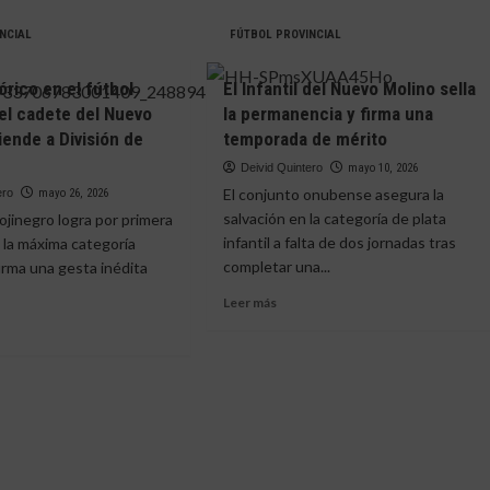
NCIAL
FÚTBOL PROVINCIAL
órico en el fútbol
El Infantil del Nuevo Molino sella
 el cadete del Nuevo
la permanencia y firma una
iende a División de
temporada de mérito
Deivid Quintero
mayo 10, 2026
El conjunto onubense asegura la
ero
mayo 26, 2026
salvación en la categoría de plata
rojinegro logra por primera
infantil a falta de dos jornadas tras
a la máxima categoría
completar una...
firma una gesta inédita
Leer
Leer más
más
sobre
El
e
Infantil
o
del
rico
Nuevo
Molino
sella
l
la