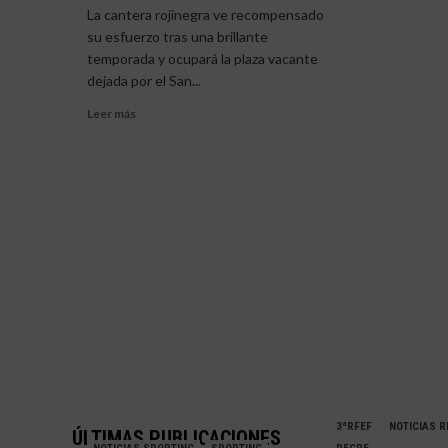
provi
La cantera rojinegra ve recompensado
conocen
el
las
su esfuerzo tras una brillante
cade
normas
temporada y ocupará la plaza vacante
del
de
Nuev
dejada por el San...
la
Moli
Primera
Leer
Leer más
asci
Andaluza
más
a
Infantil
sobre
Divis
El
de
Infantil
Hono
del
CD
Nuevo
Molino
regresa
a
la
categoría
andaluza
un
año
después
3ªRFEF
NOTICIAS 
ÚLTIMAS PUBLICACIONES
de