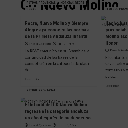
CD Nuevo Molino
FÚTBOL PROVINCIAL
NOTICIAS RECRE
RECRE
FÚTBOL PROVI
Recre, Nuevo Molino y Siempre
Hecho hist
Alegres ya conocen las normas
provincial:
de la Primera Andaluza Infantil
Molino asc
Honor
Deivid Quintero
julio 21, 2026
La RFAF comunicó en su Asamblea la
Deivid Quint
continuidad de las bases de la
El conjunto 
competición en la categoría de plata
vez el salto 
de...
formativa y 
para...
Leer
Leer más
más
Leer
Leer más
sobre
más
FÚTBOL PROVINCIAL
Recre,
sobr
Nuevo
Hech
El Infantil del CD Nuevo Molino
Molino
histó
regresa a la categoría andaluza
y
en
Siempre
un año después de su descenso
el
Alegres
fútbo
Deivid Quintero
agosto 5, 2025
ya