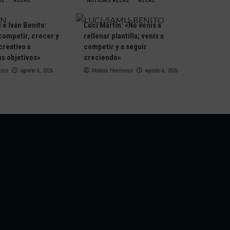
RE
RECRE
NOTICIAS RECRE
RECRE
e Iván Benito:
Luci Martín: «No venís a
competir, crecer y
rellenar plantilla; venís a
creativo a
competir y a seguir
s objetivos»
creciendo»
oso
agosto 6, 2026
Matias Hermoso
agosto 6, 2026