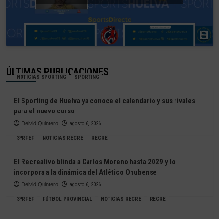
ÚLTIMAS PUBLICACIONES
NOTICIAS SPORTING
SPORTING
El Sporting de Huelva ya conoce el calendario y sus rivales
para el nuevo curso
Deivid Quintero
agosto 6, 2026
3ªRFEF
NOTICIAS RECRE
RECRE
El Recreativo blinda a Carlos Moreno hasta 2029 y lo
incorpora a la dinámica del Atlético Onubense
Deivid Quintero
agosto 6, 2026
3ªRFEF
FÚTBOL PROVINCIAL
NOTICIAS RECRE
RECRE