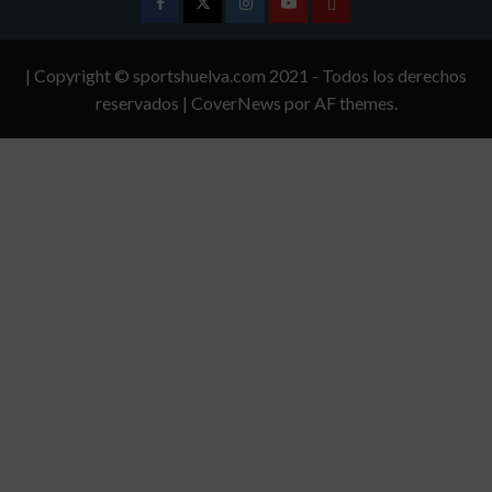
Facebook
Twitter
Instagram
Youtube
TÉRMINOS
Y
| Copyright © sportshuelva.com 2021 - Todos los derechos
CONDICIONES
reservados
|
CoverNews
por AF themes.
DE
USO