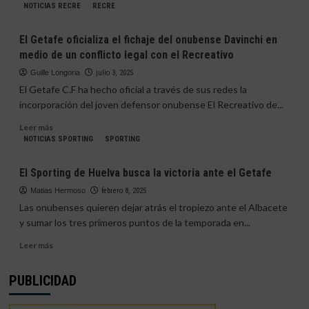
en
más
NOTICIAS RECRE
RECRE
Getafe
sobre
Brillante
El Getafe oficializa el fichaje del onubense Davinchi en
goleada
medio de un conflicto legal con el Recreativo
del
Fundación
Guille Longoria
julio 3, 2025
Cajasol
El Getafe C.F ha hecho oficial a través de sus redes la
Sporting
incorporación del joven defensor onubense El Recreativo de...
ante
el
Leer
Leer más
Getafe
más
NOTICIAS SPORTING
SPORTING
sobre
El
El Sporting de Huelva busca la victoria ante el Getafe
Getafe
oficializa
Matias Hermoso
febrero 8, 2025
el
Las onubenses quieren dejar atrás el tropiezo ante el Albacete
fichaje
y sumar los tres primeros puntos de la temporada en...
del
onubense
Leer
Leer más
Davinchi
más
en
sobre
PUBLICIDAD
medio
El
de
Sporting
un
de