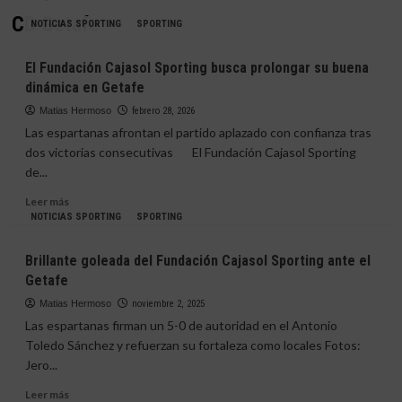
CD Getafe
NOTICIAS SPORTING
SPORTING
El Fundación Cajasol Sporting busca prolongar su buena
dinámica en Getafe
Matias Hermoso
febrero 28, 2026
Las espartanas afrontan el partido aplazado con confianza tras
dos victorias consecutivas El Fundación Cajasol Sporting
de...
Leer
Leer más
más
NOTICIAS SPORTING
SPORTING
sobre
El
Brillante goleada del Fundación Cajasol Sporting ante el
Fundación
Getafe
Cajasol
Sporting
Matias Hermoso
noviembre 2, 2025
busca
Las espartanas firman un 5-0 de autoridad en el Antonio
prolongar
Toledo Sánchez y refuerzan su fortaleza como locales Fotos:
su
Jero...
buena
dinámica
Leer
Leer más