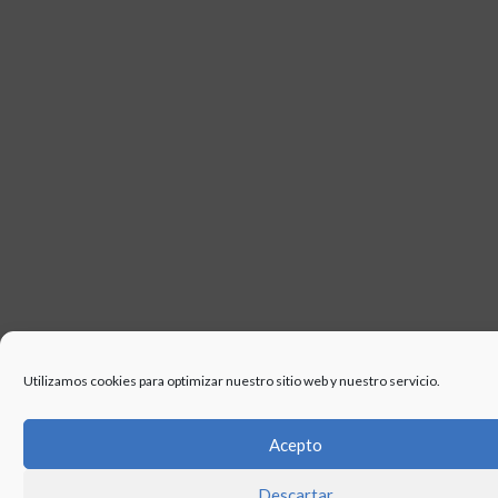
USO
Utilizamos cookies para optimizar nuestro sitio web y nuestro servicio.
Acepto
Descartar