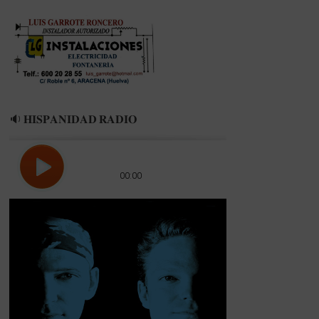
🔉 𝐇𝐈𝐒𝐏𝐀𝐍𝐈𝐃𝐀𝐃 𝐑𝐀𝐃𝐈𝐎