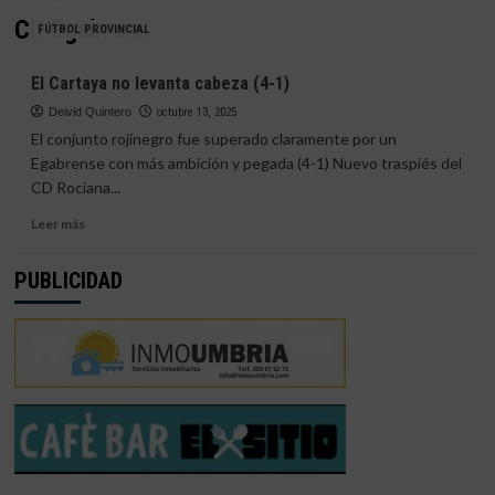
CD Egabrens
FÚTBOL PROVINCIAL
El Cartaya no levanta cabeza (4-1)
Deivid Quintero
octubre 13, 2025
El conjunto rojinegro fue superado claramente por un
Egabrense con más ambición y pegada (4-1) Nuevo traspiés del
CD Rociana...
Leer
Leer más
más
sobre
PUBLICIDAD
El
Cartaya
no
levanta
cabeza
(4-
1)