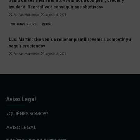
Samu Cortés e Iván Benito: «Venimos a competir, crecer y
ayudar al Recreativo a conseguir sus objetivos»
Matias Hermoso
agosto 6, 2026
NOTICIAS RECRE
RECRE
Luci Martín: «No venís a rellenar plantilla; venís a competir y a
seguir creciendo»
Matias Hermoso
agosto 6, 2026
Aviso Legal
¿QUIÉNES SOMOS?
AVISO LEGAL